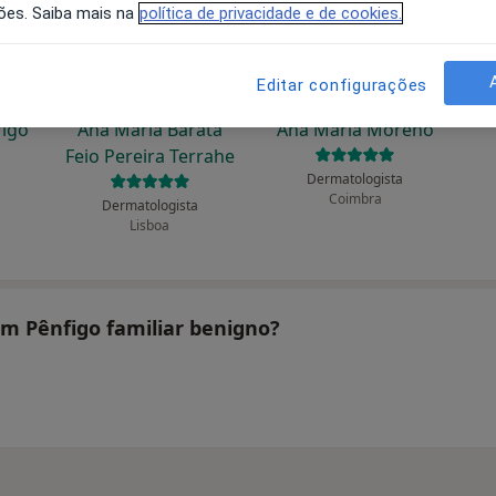
ões. Saiba mais na
política de privacidade e de cookies.
Editar configurações
rigo
Ana Maria Barata
Ana Maria Moreno
Feio Pereira Terrahe
Dermatologista
Coimbra
Dermatologista
Lisboa
am Pênfigo familiar benigno?