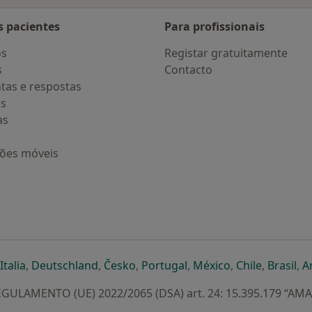
s pacientes
Para profissionais
os
Registar gratuitamente
s
Contacto
tas e respostas
os
as
ções móveis
eparador
 novo separador
bre num novo separador
abre num novo separador
abre num novo separador
abre num novo separador
abre num novo separa
abre num novo
abre num
ab
Italia
,
Deutschland
,
Česko
,
Portugal
,
México
,
Chile
,
Brasil
,
A
GULAMENTO (UE) 2022/2065 (DSA) art. 24: 15.395.179 “AM