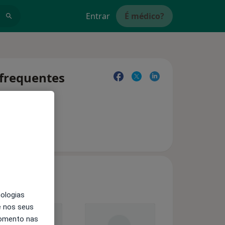
Entrar
É médico?
 frequentes
nologias
e nos seus
momento nas