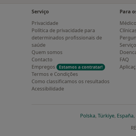
Serviço
Para o
Privacidade
Médic
Política de privacidade para
Clínica
determinados profissionais de
Pergun
saúde
Serviç
Quem somos
Doenc
Contacto
FAQ
Empregos
Aplica
Estamos a contratar!
Termos e Condições
Como classificamos os resultados
Acessibilidade
abre num novo s
abre num
a
Polska
,
Türkiye
,
España
,
RE