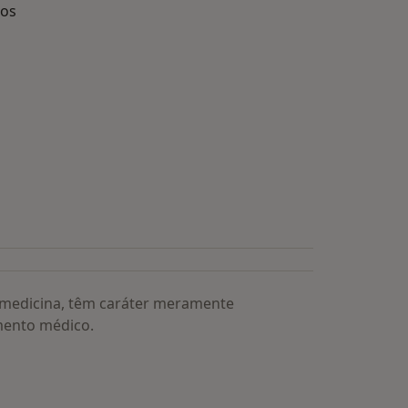
dos
s médicos mais procurados
a medicina, têm caráter meramente
mento médico.