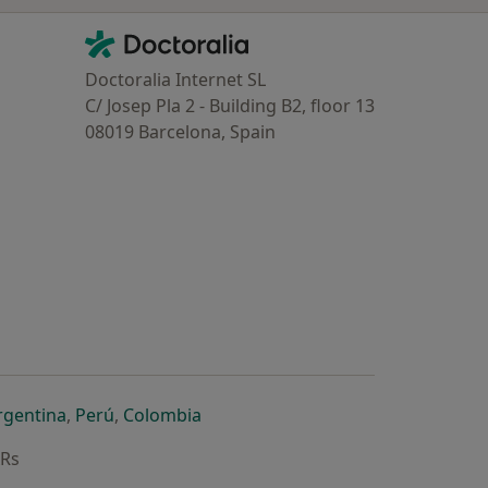
Contacto
Doctoralia - Homepage
Doctoralia Internet SL
C/ Josep Pla 2 - Building B2, floor 13
08019 Barcelona, Spain
dor
 separador
 novo separador
re num novo separador
abre num novo separador
abre num novo separador
abre num novo separador
rgentina
,
Perú
,
Colombia
ARs