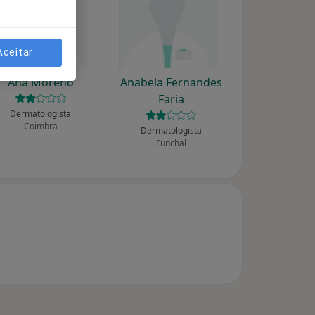
Aceitar
Ana Moreno
Anabela Fernandes
Faria
Dermatologista
Coimbra
Dermatologista
Funchal