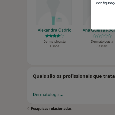
configuraç
Alexandra Osório
Ana Guerra Rod
Dermatologista
Dermatologista
Lisboa
Cascais
Quais são os profissionais que trat
Dermatologista
Pesquisas relacionadas