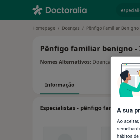
especiali
Homepage
Doenças
Pênfigo Familiar Benigno
Pênfigo familiar benigno -
Nomes Alternativos:
Doença de Hailey-Ha
Informação
Especialistas - pênfigo familiar ben
A sua p
Ao aceitar,
semelhante
hábitos de