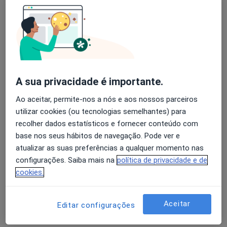
Adriana C Azevedo Teixeira
Avaliação dos usuários: 4,6 na Play Store e 4,2 na
Urologista
Apple
Coimbra
A sua privacidade é importante.
Adriano Fernandes Pimenta
Ao aceitar, permite-nos a nós e aos nossos parceiros
Urologista
utilizar cookies (ou tecnologias semelhantes) para
Porto
recolher dados estatísticos e fornecer conteúdo com
base nos seus hábitos de navegação. Pode ver e
atualizar as suas preferências a qualquer momento nas
Alberto Carlos O Kochi
configurações. Saiba mais na
política de privacidade e de
cookies.
Urologista
Custóias Mts
Aceitar
Editar configurações
Alberto Rodrigues de Matos