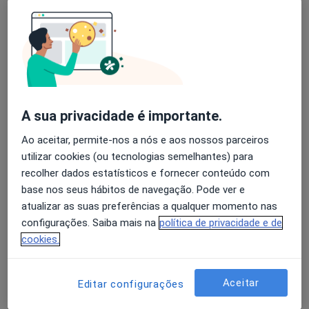
Joana Faria
Avaliação dos usuários: 4,6 na Play Store e 4,2 na
Ginecologista
Apple
Lisboa
A sua privacidade é importante.
Liliana De Campos Gomes
Ao aceitar, permite-nos a nós e aos nossos parceiros
Ginecologista
utilizar cookies (ou tecnologias semelhantes) para
Lisboa
recolher dados estatísticos e fornecer conteúdo com
Agendar uma visita
base nos seus hábitos de navegação. Pode ver e
atualizar as suas preferências a qualquer momento nas
Beatriz Neves
configurações. Saiba mais na
política de privacidade e de
cookies.
Ginecologista
Porto
Aceitar
Editar configurações
Adelaide Justiça