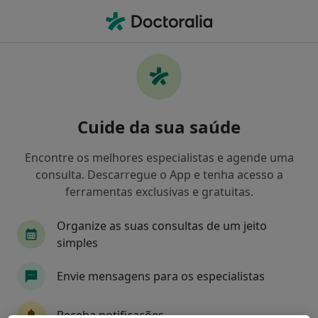
Men
O que procura?
Homepage
Doenças
Hiperplasia Endometrial
Hiperplasia endometrial -
Cuide da sua saúde
Informação, especialistas,
perguntas frequentes
Encontre os melhores especialistas e agende uma
consulta. Descarregue o App e tenha acesso a
ferramentas exclusivas e gratuitas.
Organize as suas consultas de um jeito
Informação
simples
Envie mensagens para os especialistas
Especialistas - hiperplasia endometrial
Receba notificações