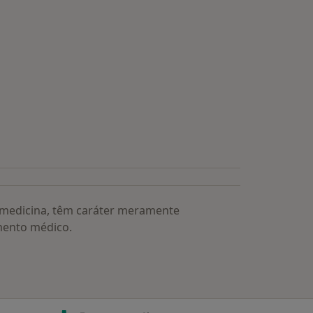
s médicos mais procurados
a medicina, têm caráter meramente
mento médico.