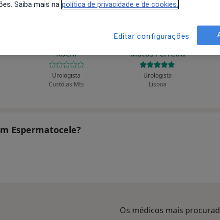
ões. Saiba mais na
política de privacidade e de cookies.
Editar configurações
des
Alberto Carlos O
Alberto Rodrigues de
Kochi
Matos Ferreira
Urologista
Urologista
Custóias Mts
Lisboa
tam Espermatocele?
Os médicos mais procura