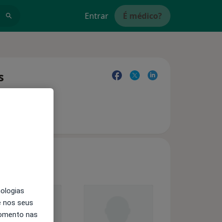
Entrar
É médico?
s
nologias
e nos seus
momento nas