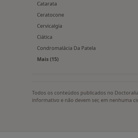
Catarata
Ceratocone
Cervicalgia
Ciática
Condromalácia Da Patela
Mais (15)
Mais na categoria: Doenças relacion
Todos os conteúdos publicados no Doctorali
informativo e não devem ser, em nenhuma ci