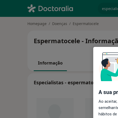
especiali
Homepage
Doenças
Espermatocele
Espermatocele - Informaçã
Informação
Especialistas - espermatocele
A sua p
Ao aceitar,
semelhante
hábitos de