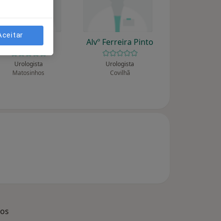
Aceitar
Álvaro Costa
Alvº Ferreira Pinto
Urologista
Urologista
Matosinhos
Covilhã
dos