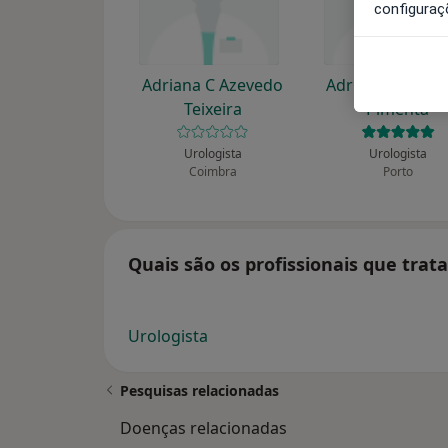
configuraç
Adriana C Azevedo
Adriano Fernan
Teixeira
Pimenta
Urologista
Urologista
Coimbra
Porto
Quais são os profissionais que tra
Urologista
Pesquisas relacionadas
Doenças relacionadas