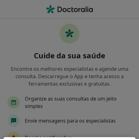
Men
O que procura?
Homepage
Doenças
Ectima Contagioso
Ectima contagioso - Informação,
Cuide da sua saúde
especialistas, perguntas
frequentes
Encontre os melhores especialistas e agende uma
consulta. Descarregue o App e tenha acesso a
ferramentas exclusivas e gratuitas.
Organize as suas consultas de um jeito
Informação
simples
Envie mensagens para os especialistas
Especialistas - ectima contagioso
Receba notificações