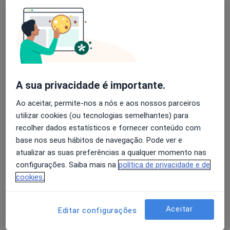
Alexandra Osório
Avaliação dos usuários: 4,6 na Play Store e 4,2 na
Dermatologista
Apple
Lisboa
A sua privacidade é importante.
Ana Guerra Rodrigo
Ao aceitar, permite-nos a nós e aos nossos parceiros
Dermatologista
utilizar cookies (ou tecnologias semelhantes) para
Cascais
recolher dados estatísticos e fornecer conteúdo com
base nos seus hábitos de navegação. Pode ver e
atualizar as suas preferências a qualquer momento nas
Ana Maria Barata Feio Pereira
configurações. Saiba mais na
política de privacidade e de
Terrahe
cookies.
Dermatologista
Lisboa
Aceitar
Editar configurações
Ana Maria Moreno