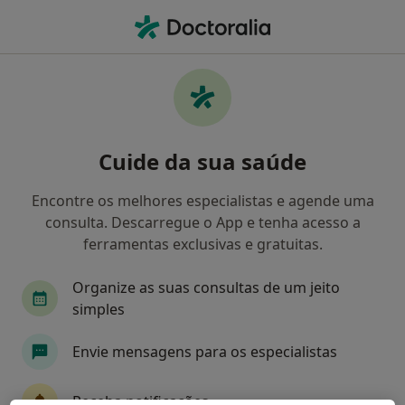
Men
O que procura?
Homepage
Doenças
Ectima
Ectima - Informação,
Cuide da sua saúde
especialistas, perguntas
frequentes
Encontre os melhores especialistas e agende uma
consulta. Descarregue o App e tenha acesso a
ferramentas exclusivas e gratuitas.
Organize as suas consultas de um jeito
Informação
simples
Envie mensagens para os especialistas
Especialistas - ectima
Receba notificações