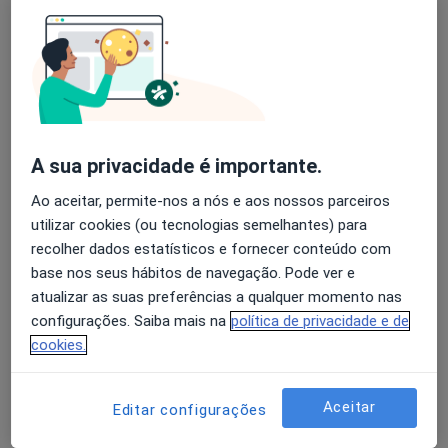
Alexandra Osório
Avaliação dos usuários: 4,6 na Play Store e 4,2 na
Dermatologista
Apple
Lisboa
A sua privacidade é importante.
Ana Guerra Rodrigo
Ao aceitar, permite-nos a nós e aos nossos parceiros
Dermatologista
utilizar cookies (ou tecnologias semelhantes) para
Cascais
recolher dados estatísticos e fornecer conteúdo com
base nos seus hábitos de navegação. Pode ver e
atualizar as suas preferências a qualquer momento nas
Ana Maria Barata Feio Pereira
configurações. Saiba mais na
política de privacidade e de
Terrahe
cookies.
Dermatologista
Lisboa
Aceitar
Editar configurações
Ana Maria Moreno