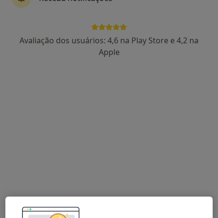
Dr. Miguel Sousa
Avaliação dos usuários: 4,6 na Play Store e 4,2 na
Reumatologista
Apple
2 opiniões
Avenida Duque D´Ávila 112, Lisboa
•
Mapa
Clinisete Tcsu Lda
Ecografia articular
50 €
Esse especialista não oferece agendamento online para esse endereço.
Solicite um atendimento