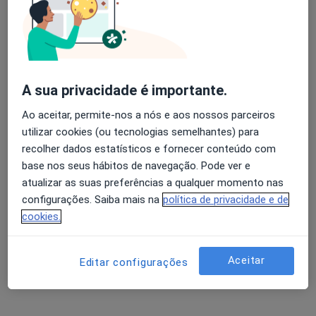
Miguel Alemão
Osteopata, Fisioterapeuta
A sua privacidade é importante.
Largo Comandante Augusto Madureira 6, Algés
•
Mapa
M.A. Healthcare
Ao aceitar, permite-nos a nós e aos nossos parceiros
Consulta domiciliar Osteopatia
desde 80 €
utilizar cookies (ou tecnologias semelhantes) para
recolher dados estatísticos e fornecer conteúdo com
Esse especialista não oferece agendamento online para esse endereço.
base nos seus hábitos de navegação. Pode ver e
atualizar as suas preferências a qualquer momento nas
Solicite um atendimento
configurações. Saiba mais na
política de privacidade e de
cookies.
Aceitar
Editar configurações