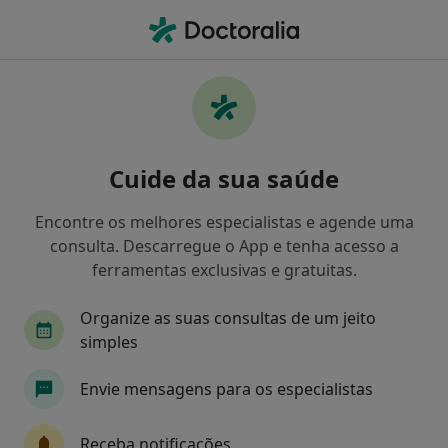
Men
Doenças Ósseas • Lisboa, Lisboa
Filters
• 1
Mapa
Doenças Ósseas, Lisboa
Cuide da sua saúde
Como classificamos os resultados
Encontre os melhores especialistas e agende uma
consulta. Descarregue o App e tenha acesso a
Qual é a especialização que procura?
ferramentas exclusivas e gratuitas.
Reumatologista
Fisioterapeuta
Médico d
Organize as suas consultas de um jeito
simples
Envie mensagens para os especialistas
Receba notificações