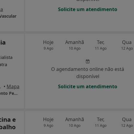
a
Solicite um atendimento
Vascular
ia
Hoje
Amanhã
Ter,
Qua
9 Ago
10 Ago
11 Ago
12 Ago
ialista
atra
O agendamento online não está
disponível
/L-E, Algés
•
Mapa
Solicite um atendimento
Alterstatus-Saúde,Educação E Desenvolvimento Pessoal
cina e
Hoje
Amanhã
Ter,
Qua
balho
9 Ago
10 Ago
11 Ago
12 Ago