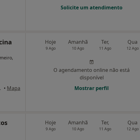
Solicite um atendimento
cina
Hoje
Amanhã
Ter,
Qua
9 Ago
10 Ago
11 Ago
12 Ago
meiro,
O agendamento online não está
disponível
io, Barreiro
•
Mapa
Mostrar perfil
tos
Hoje
Amanhã
Ter,
Qua
9 Ago
10 Ago
11 Ago
12 Ago