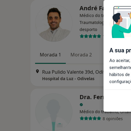
André Faria Cout
Médico do trabalho,
Traumatologista, Médico 
desporto
1 opinião
A sua p
Morada 1
Morada 2
Ao aceitar,
semelhante
Rua Pulido Valente 39d, Odivelas
•
Mapa
hábitos de
Hospital da Luz - Odivelas
configuraç
Dra. Fernanda Qu
Médico do trabalho, Oftal
8 opiniões