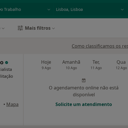
dade, doença ou nome
p. ex. Lisboa
e
Mais filtros
Como classificamos os re
ro
Hoje
Amanhã
Ter,
Qua
9 Ago
10 Ago
11 Ago
12 Ago
ialista
litação
O agendamento online não está
disponível
axide
•
Mapa
Solicite um atendimento