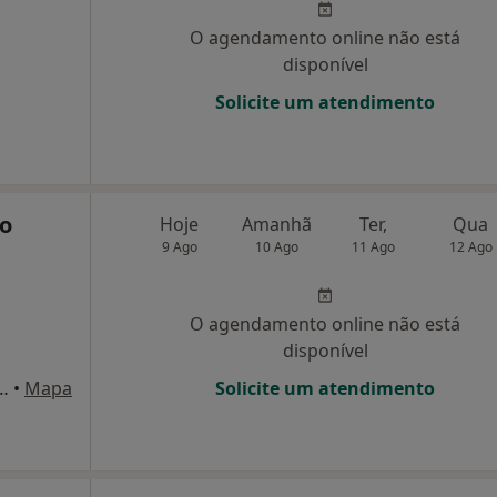
O agendamento online não está
disponível
Solicite um atendimento
to
Hoje
Amanhã
Ter,
Qua
9 Ago
10 Ago
11 Ago
12 Ago
O agendamento online não está
disponível
no 12,10º-E, Paço de Arcos
•
Mapa
Solicite um atendimento