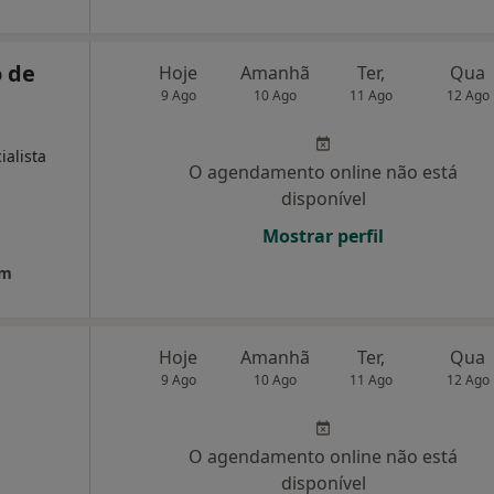
 de
Hoje
Amanhã
Ter,
Qua
9 Ago
10 Ago
11 Ago
12 Ago
ialista
O agendamento online não está
disponível
Mostrar perfil
em
Hoje
Amanhã
Ter,
Qua
9 Ago
10 Ago
11 Ago
12 Ago
O agendamento online não está
disponível