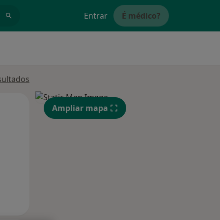
Entrar
É médico?
sultados
Qui,
Sex,
Sáb,
Ampliar mapa
13 Ago
14 Ago
15 Ago