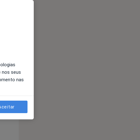
Qui,
Sex,
Sáb,
13 Ago
14 Ago
15 Ago
nologias
e nos seus
momento nas
Qui,
Sex,
Sáb,
Aceitar
13 Ago
14 Ago
15 Ago