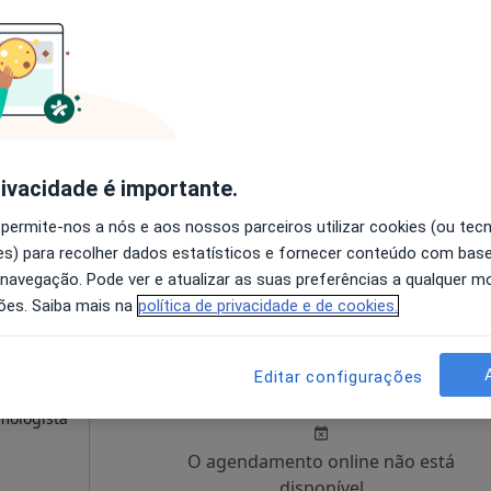
o
Hoje
Amanhã
Ter,
Qua
9 Ago
10 Ago
11 Ago
12 Ago
do
O agendamento online não está
disponível
rivacidade é importante.
Solicite um atendimento
 permite-nos a nós e aos nossos parceiros utilizar cookies (ou tec
s) para recolher dados estatísticos e fornecer conteúdo com bas
 navegação. Pode ver e atualizar as suas preferências a qualquer 
ões. Saiba mais na
política de privacidade e de cookies.
erido
Hoje
Amanhã
Ter,
Qua
Editar configurações
9 Ago
10 Ago
11 Ago
12 Ago
mologista
O agendamento online não está
disponível