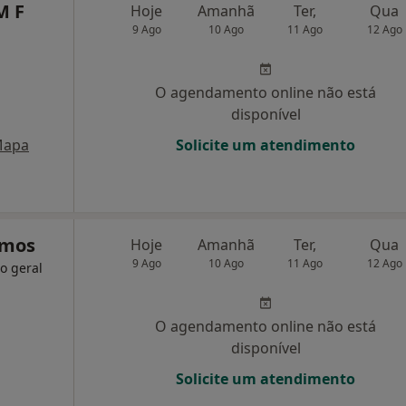
M F
Hoje
Amanhã
Ter,
Qua
9 Ago
10 Ago
11 Ago
12 Ago
O agendamento online não está
disponível
apa
Solicite um atendimento
amos
Hoje
Amanhã
Ter,
Qua
9 Ago
10 Ago
11 Ago
12 Ago
o geral
O agendamento online não está
disponível
Solicite um atendimento