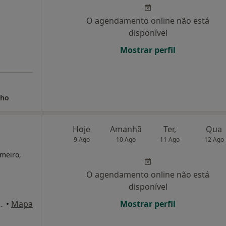
O agendamento online não está
disponível
Mostrar perfil
lho
Hoje
Amanhã
Ter,
Qua
9 Ago
10 Ago
11 Ago
12 Ago
meiro,
O agendamento online não está
disponível
Doce Lavradio, Barreiro
•
Mapa
Mostrar perfil