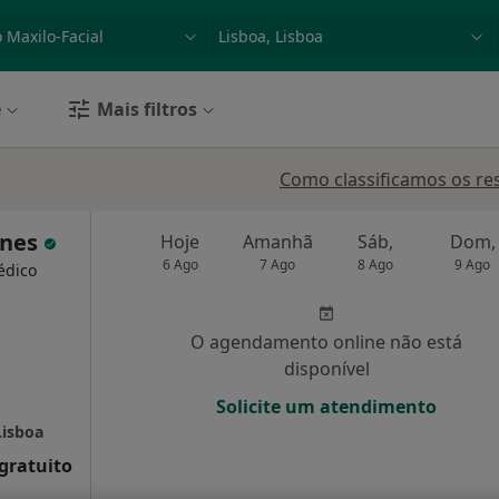
dade, doença ou nome
p. ex. Lisboa
e
Mais filtros
Como classificamos os re
unes
Hoje
Amanhã
Sáb,
Dom,
6 Ago
7 Ago
8 Ago
9 Ago
édico
O agendamento online não está
disponível
Solicite um atendimento
Lisboa
 gratuito