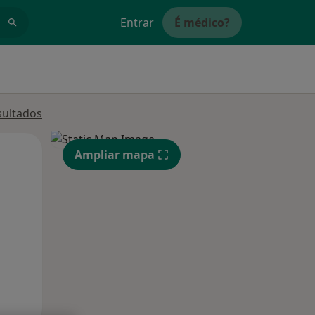
Entrar
É médico?
sultados
Segunda-feira
Ter,
Qua
Ampliar mapa
10 Ago
11 Ago
12 Ago