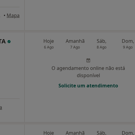
arreiro
•
Mapa
TA
Hoje
Amanhã
Sáb,
Dom,
6 Ago
7 Ago
8 Ago
9 Ago
O agendamento online não está
disponível
Solicite um atendimento
a
Hoje
Amanhã
Sáb,
Dom,