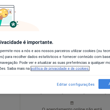
Gata
Hoje
Amanhã
Sáb,
Dom,
6 Ago
7 Ago
8 Ago
9 Ago
O agendamento online não está
disponível
rivacidade é importante.
Solicite um atendimento
 permite-nos a nós e aos nossos parceiros utilizar cookies (ou tec
s) para recolher dados estatísticos e fornecer conteúdo com bas
 navegação. Pode ver e atualizar as suas preferências a qualquer 
ões. Saiba mais na
política de privacidade e de cookies.
Editar configurações
Hoje
Amanhã
Sáb,
Dom,
6 Ago
7 Ago
8 Ago
9 Ago
O agendamento online não está