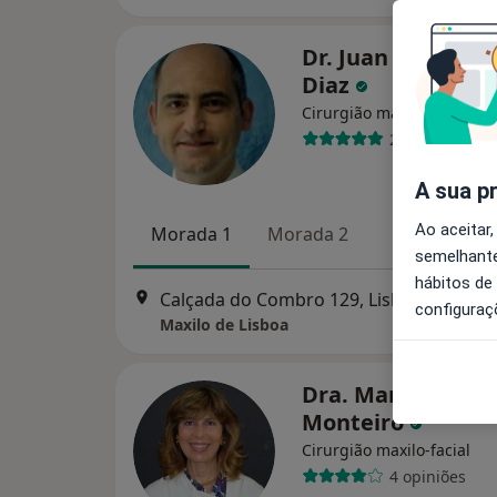
Dr. Juan Antonio 
Diaz
Cirurgião maxilo-facial
2 opiniões
A sua p
Ao aceitar,
Morada 1
Morada 2
semelhante
hábitos de
Calçada do Combro 129, Lisboa
•
Mapa
configuraç
Maxilo de Lisboa
Dra. Maria João
Monteiro
Cirurgião maxilo-facial
4 opiniões