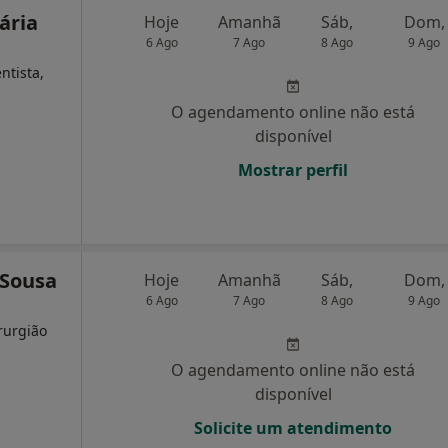
ária
Hoje
Amanhã
Sáb,
Dom,
6 Ago
7 Ago
8 Ago
9 Ago
ntista,
O agendamento online não está
disponível
Mostrar perfil
 Sousa
Hoje
Amanhã
Sáb,
Dom,
6 Ago
7 Ago
8 Ago
9 Ago
irurgião
O agendamento online não está
disponível
Solicite um atendimento