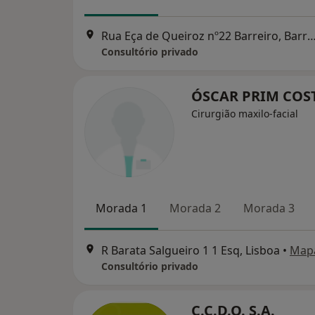
Rua Eça de Queiroz nº22 Barreiro, B
Consultório privado
ÓSCAR PRIM COS
Cirurgião maxilo-facial
Morada 1
Morada 2
Morada 3
R Barata Salgueiro 1 1 Esq, Lisboa
•
Map
Consultório privado
C.C.D.O. S.A.