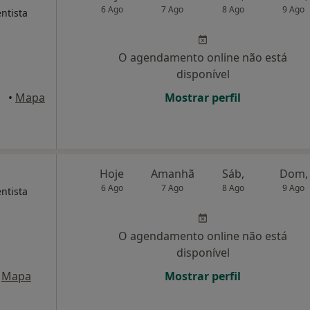
6 Ago
7 Ago
8 Ago
9 Ago
entista
O agendamento online não está
disponível
•
Mapa
Mostrar perfil
Hoje
Amanhã
Sáb,
Dom,
6 Ago
7 Ago
8 Ago
9 Ago
entista
O agendamento online não está
disponível
Mapa
Mostrar perfil