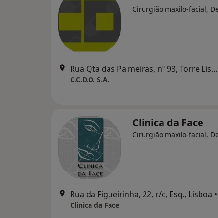
Cirurgião maxilo-facial, D
Rua Qta das Palmeiras, nº 93, Torre Lisboa, 1ºB, Oeiras
C.C.D.O. S.A.
Clinica da Face
Cirurgião maxilo-facial, D
Rua da Figueirinha, 22, r/c, Esq., Lisboa
•
Clinica da Face