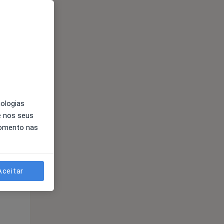
Segunda-feira
Ter,
Qua
10 Ago
11 Ago
12 Ago
nologias
e nos seus
momento nas
Aceitar
Segunda-feira
Ter,
Qua
10 Ago
11 Ago
12 Ago