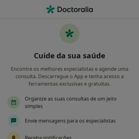
Men
O que procura?
Homepage
Doenças
Doenças Congênitas, Hereditárias E Neonatais E
Anormalidades
Cuide da sua saúde
Doenças congênitas, hereditárias
e neonatais e anormalidades -
Encontre os melhores especialistas e agende uma
consulta. Descarregue o App e tenha acesso a
Informação, especialistas,
ferramentas exclusivas e gratuitas.
perguntas frequentes
Organize as suas consultas de um jeito
simples
Envie mensagens para os especialistas
Informação
Receba notificações