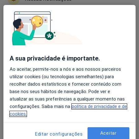
Especialistas - doenças congênitas,
hereditárias e neonatais e anormalidades
Avaliação dos usuários: 4,6 na Play Store e 4,2 na
Apple
Celia Iglesias Neves
Pediatra
A sua privacidade é importante.
Lisboa
Ao aceitar, permite-nos a nós e aos nossos parceiros
utilizar cookies (ou tecnologias semelhantes) para
A Bianchi Aguiar
recolher dados estatísticos e fornecer conteúdo com
base nos seus hábitos de navegação. Pode ver e
Pediatra
atualizar as suas preferências a qualquer momento nas
Porto
configurações. Saiba mais na
política de privacidade e de
cookies.
A Canova Xavier
Aceitar
Editar configurações
Clínico geral