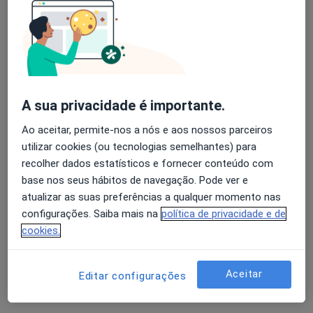
Durante o internamento…
Dr. Pedro Oliveira
Psiquiatra
Viseu
A sua privacidade é importante.
Ao aceitar, permite-nos a nós e aos nossos parceiros
Bom dia, realmente é um caso complexo
utilizar cookies (ou tecnologias semelhantes) para
atendendo às doenças não psiquiátricas que a
recolher dados estatísticos e fornecer conteúdo com
doente tem e às intervenções que fez.
base nos seus hábitos de navegação. Pode ver e
O neurologista não é o especialista mais para
atualizar as suas preferências a qualquer momento nas
tratar esse…
configurações. Saiba mais na
política de privacidade e de
cookies.
Aceitar
Editar configurações
Desde um bom tempo não tenho conseguido
dormir num horário fixo. O que ocorre é que