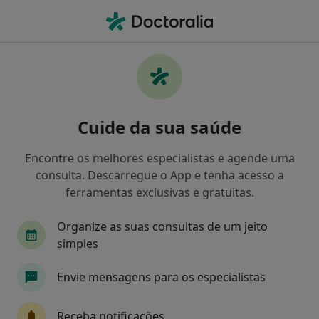
Men
O que procura?
Homepage
Doenças
Distúrbios Do Início E Da Manutenção Do Sono
Cuide da sua saúde
Encontre os melhores especialistas e agende uma
consulta. Descarregue o App e tenha acesso a
Informação
Perguntas & Respostas
ferramentas exclusivas e gratuitas.
Organize as suas consultas de um jeito
simples
Envie mensagens para os especialistas
Boa tarde tomava anitripilina e clonazepan foi
receitado por um clinico agora estou so no
clonazepan a noite gostaria de saber se
Receba notificações