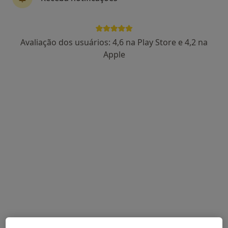
posso tomar garcinia cambogia ou nao com
ele aqui nao…
Avaliação dos usuários: 4,6 na Play Store e 4,2 na
Dr. José Daniel Rodrigues
Apple
Psiquiatra
Porto
Bom dia. Se tem indicação para tomar garcinia
cambogia poderá tomar sem receio de
interação com o clonazepam.
Boa noite. A minha mãe tem 71 anos e foi
operada ao coração em Dezembro. Desde
essa data teve colescistite e esteve internada
2 meses para fazer drenagem percutanea.