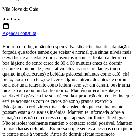
Vila Nova de Gaia
Agendar consulta
Em primeiro lugar não desesperes! Na situação atual de adaptação
forçada que todos temos que aceitar é normal que sintas níveis mais
elevados de ansiedade que causem as insónias.Tenta manter uma
boa higiene do sono: cerca de 30 a 60 minutos antes de dormir
escurece o ambiente , evita atividades psicoestimulantes (tudo
quanto implica écrans) e bebidas psicoestimulantes como café, chá
preto, coca-cola etc...) se fizeres alguma atividade antes de dormir
opta por uma relaxante como leitura (sem ser em écran), ouvir uma
musica calma ou um banho morno. Mantém uma alimentação
saudável Expõe-te à luz solar ( regula a produção de melatonina que
está relacionadas com os ciclos do sono) pratica exercício
físico(ajuda a reduzir os níveis de ansiedade que eventualmente
possam estar a causar as insónias. Mantém-te informada sobre a
situação mas não em excesso e opta apenas por fontes fidedignas.
Não te isoles totalmente mantém o contacto social possível. Mantém
rotinas diárias definidas. Expressa o que sentes a pessoas com quem
te sentes mais à vontade. Antes de dormir efetua respiração