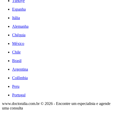
Türkiye
Espanha
Itália
Alemanha
Chéquia
México
Chile
Brasil
Argentina
Colômbia
Peru
Portugal
www.doctoralia.com.br © 2026 - Encontre um especialista e agende
uma consulta