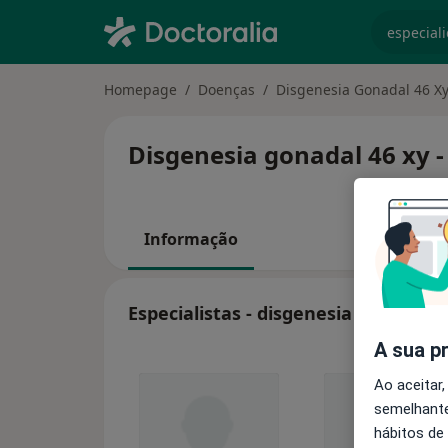
especiali
Homepage
Doenças
Disgenesia Gonadal 46 X
Disgenesia gonadal 46 xy -
Informação
Especialistas - disgenesia gonadal 4
A sua p
Ao aceitar,
semelhante
hábitos de