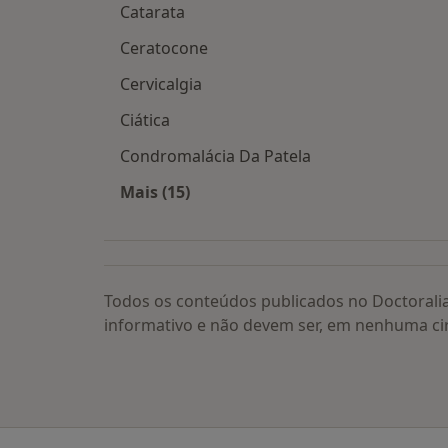
Catarata
Ceratocone
Cervicalgia
Ciática
Condromalácia Da Patela
Mais (15)
Mais na categoria: Doenças relacion
Todos os conteúdos publicados no Doctorali
informativo e não devem ser, em nenhuma ci