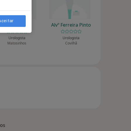
Aceitar
Álvaro Costa
Alvº Ferreira Pinto
Urologista
Urologista
Matosinhos
Covilhã
dos