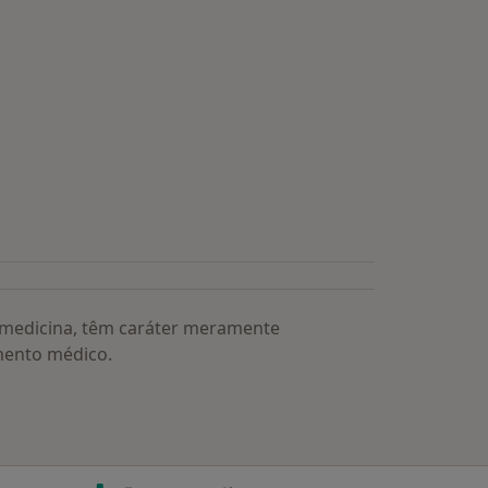
s médicos mais procurados
a medicina, têm caráter meramente
mento médico.