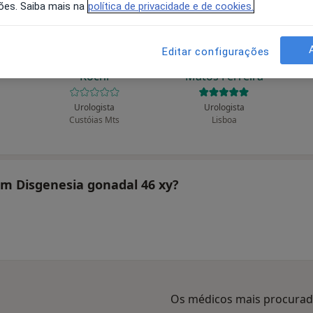
ões. Saiba mais na
política de privacidade e de cookies.
Editar configurações
des
Alberto Carlos O
Alberto Rodrigues de
Kochi
Matos Ferreira
Urologista
Urologista
Custóias Mts
Lisboa
am Disgenesia gonadal 46 xy?
Os médicos mais procura