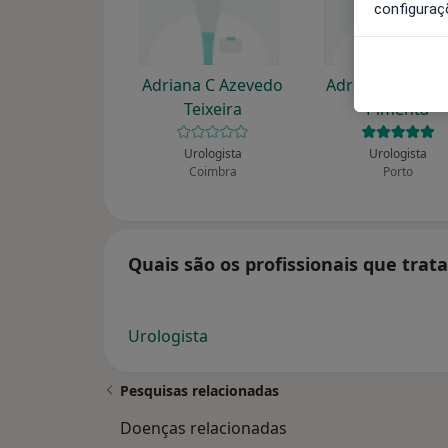
configuraç
Adriana C Azevedo
Adriano Fernan
Teixeira
Pimenta
Urologista
Urologista
Coimbra
Porto
Quais são os profissionais que trat
Urologista
Pesquisas relacionadas
Doenças relacionadas