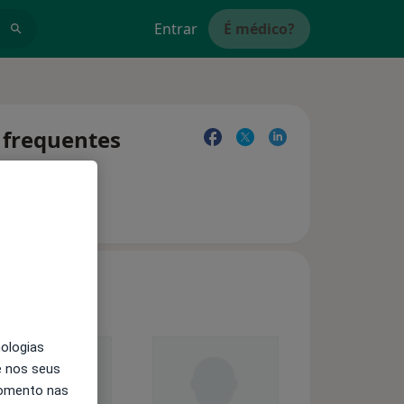
Entrar
É médico?
 frequentes
nologias
e nos seus
momento nas