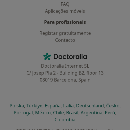
FAQ
Aplicações móveis
Para profissionais
Registar gratuitamente
Contacto
Contacto
Doctoralia - Homepage
Doctoralia Internet SL
C/ Josep Pla 2 - Building B2, floor 13
08019 Barcelona, Spain
abre num novo separador
abre num novo separador
abre num novo separador
abre num novo separado
abre num n
abre
Polska
,
Türkiye
,
España
,
Italia
,
Deutschland
,
Česko
,
abre num novo separador
abre num novo separador
abre num novo separador
abre num novo separa
abre num no
abre n
Portugal
,
México
,
Chile
,
Brasil
,
Argentina
,
Perú
,
abre num novo separad
Colombia