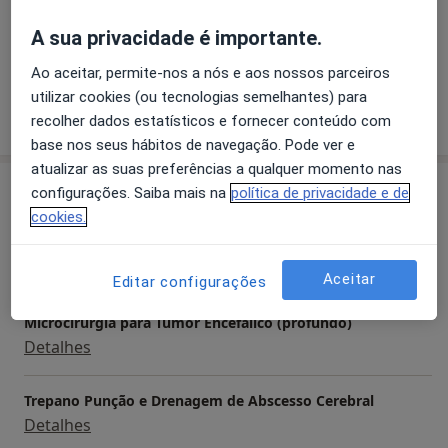
Lesões Vasculares
Cordoma
tumores e metástases cerebrais
A sua privacidade é importante.
traumatismo craniano
a11y_sr_more_diseases
Estenoses Canalares
+25
hematoma cerebral
Ao aceitar, permite-nos a nós e aos nossos parceiros
hidrocefalia
utilizar cookies (ou tecnologias semelhantes) para
Mostrar mais detalhes
recolher dados estatísticos e fornecer conteúdo com
sobre a experiência
3) Nervos periféricos:
base nos seus hábitos de navegação. Pode ver e
túnel cárpico
atualizar as suas preferências a qualquer momento nas
Serviços e preços
tumores de nervos periféricos
configurações. Saiba mais na
política de privacidade e de
cookies.
Artrodese Da Coluna Com Instrumentacao Por Via
Anterior
Detalhes
Aceitar
Editar configurações
Microcirurgia para Tumor Encefálico (profundo)
Detalhes
Trepano Punção e Drenagem de Abscesso Cerebral
Detalhes