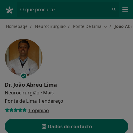
Men
O que procura?
Homepage
Neurocirurgião
Ponte De Lima
João Abr
Mudar de cida
Dr.
João Abreu Lima
sobre as especializações
Neurocirurgião
·
Mais
Ponte de Lima
1 endereço
1 opinião
Dados do contacto