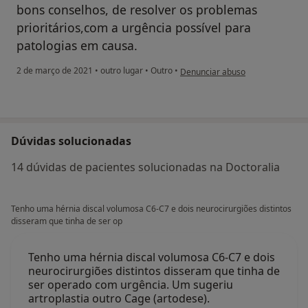
bons conselhos, de resolver os problemas
prioritários,com a urgência possível para
patologias em causa.
na opinião do utilizador Caetano 
2 de março de 2021
•
outro lugar
•
Outro
•
Denunciar abuso
Dúvidas solucionadas
14 dúvidas de pacientes solucionadas na Doctoralia
Tenho uma hérnia discal volumosa C6-C7 e dois neurocirurgiões distintos
disseram que tinha de ser op
Tenho uma hérnia discal volumosa C6-C7 e dois
neurocirurgiões distintos disseram que tinha de
ser operado com urgência. Um sugeriu
artroplastia outro Cage (artodese).