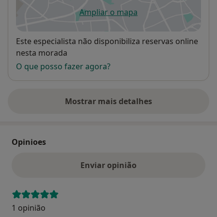
Ampliar o mapa
abre num novo separador
Disponibilidade
Este especialista não disponibiliza reservas online
nesta morada
O que posso fazer agora?
Mostrar mais detalhes
sobre o endereço
Opinioes
Enviar opinião
1 opinião