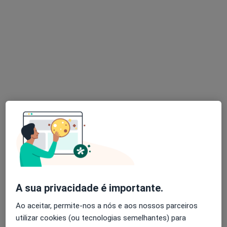
Dr. Jorge Veloso
Psicólogo
87 opiniões
Praça Bom Sucesso, 61, 8º piso, sala 807, Porto
•
Mapa
Jorge Veloso
Primeira consulta Psicologia
65 €
Esse especialista não oferece agendamento online para esse endereço.
Solicite um atendimento
A sua privacidade é importante.
Ao aceitar, permite-nos a nós e aos nossos parceiros
utilizar cookies (ou tecnologias semelhantes) para