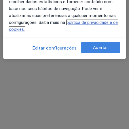
recolher dados estatísticos e fornecer conteúdo com
base nos seus hábitos de navegação. Pode ver e
atualizar as suas preferências a qualquer momento nas
Prof. Doutora Edijane Costa
configurações. Saiba mais na
política de privacidade e de
Psicólogo
cookies.
Rua de Júlio Dinis, 728 - Parque Itália - Sala 624, 6º andar - Boavista, Porto
•
Mapa
Sophos Psicologia
Aceitar
Editar configurações
Primeira consulta Psicologia
55 €
Esse especialista não oferece agendamento online para esse endereço.
Solicite um atendimento