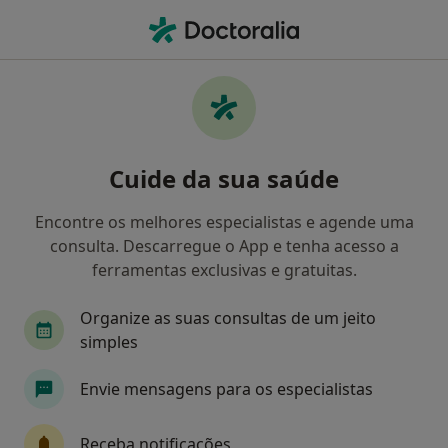
Men
Bulimia Nervosa • Matosinhos, Porto
Filters
• 1
Mapa
Bulimia Nervosa, Matosinhos
Cuide da sua saúde
Como classificamos os resultados
Encontre os melhores especialistas e agende uma
consulta. Descarregue o App e tenha acesso a
Qual é a especialização que procura?
ferramentas exclusivas e gratuitas.
Psicólogo
Psiquiatra
Cardiologista
T
Organize as suas consultas de um jeito
simples
Envie mensagens para os especialistas
Receba notificações