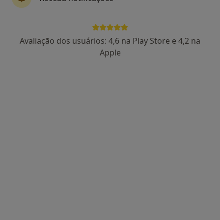
Dra. Sandra Correia
Avaliação dos usuários: 4,6 na Play Store e 4,2 na
Psicólogo, Terapeuta alternativo
Apple
44 opiniões
Psicologia Online, Hipnose e Coaching, Porto
•
Mapa
Psicologia Porto - Consultas Online
Consulta online
desde 60 €
Esse especialista não oferece agendamento online para esse endereço.
Solicite um atendimento