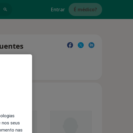
Entrar
É médico?
quentes
nologias
e nos seus
momento nas