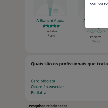
configuraç
A Bianchi Aguiar
A José Ribeir
Domingues
Pediatra
Porto
Pediatra
Porto
Quais são os profissionais que trat
Cardiologista
Cirurgião vascular
Pediatra
Pesquisas relacionadas