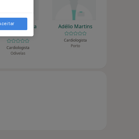
Aceitar
Abílio A Ferreira
Adélio Martins
Gomes
Cardiologista
Porto
Cardiologista
Odivelas