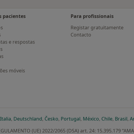
s pacientes
Para profissionais
os
Registar gratuitamente
s
Contacto
tas e respostas
os
as
ções móveis
eparador
 novo separador
bre num novo separador
abre num novo separador
abre num novo separador
abre num novo separador
abre num novo separa
abre num novo
abre num
ab
Italia
,
Deutschland
,
Česko
,
Portugal
,
México
,
Chile
,
Brasil
,
A
GULAMENTO (UE) 2022/2065 (DSA) art. 24: 15.395.179 “AM