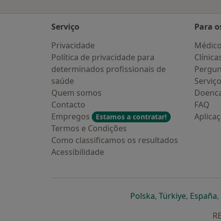
Serviço
Para o
Privacidade
Médic
Política de privacidade para
Clínica
determinados profissionais de
Pergun
saúde
Serviç
Quem somos
Doenc
Contacto
FAQ
Empregos
Aplica
Estamos a contratar!
Termos e Condições
Como classificamos os resultados
Acessibilidade
abre num novo s
abre num
a
Polska
,
Türkiye
,
España
,
RE