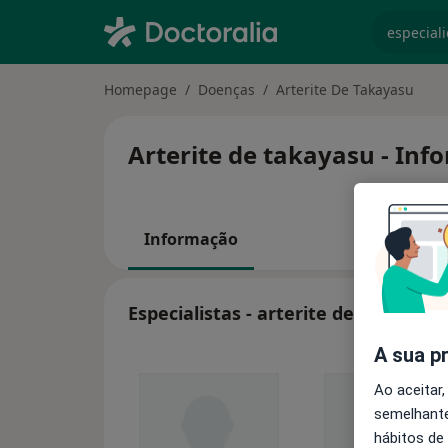
especiali
Homepage
Doenças
Arterite De Takayasu
Arterite de takayasu - Inf
Informação
Especialistas - arterite de takayasu
A sua p
Ao aceitar,
semelhante
hábitos de