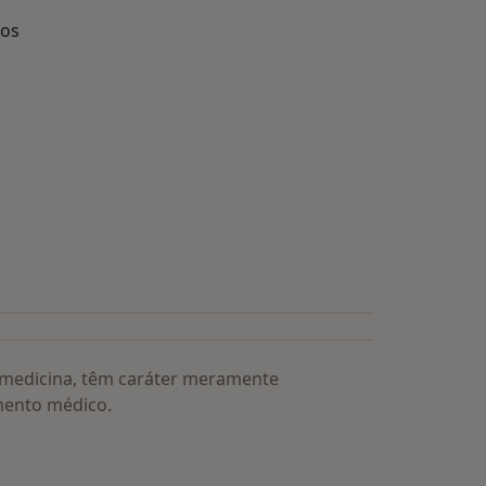
dos
s médicos mais procurados
a medicina, têm caráter meramente
mento médico.