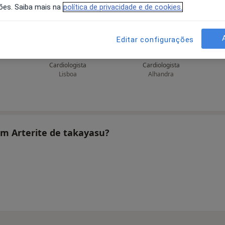
ões. Saiba mais na
política de privacidade e de cookies.
Editar configurações
o
A Nunes Diogo
A Nunes Diogo
Cardiologista
Cardiologista
Lisboa
Alhandra
am Arterite de takayasu?