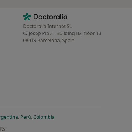
Contacto
Doctoralia - Homepage
Doctoralia Internet SL
C/ Josep Pla 2 - Building B2, floor 13
08019 Barcelona, Spain
dor
 separador
 novo separador
re num novo separador
abre num novo separador
abre num novo separador
abre num novo separador
rgentina
,
Perú
,
Colombia
ARs