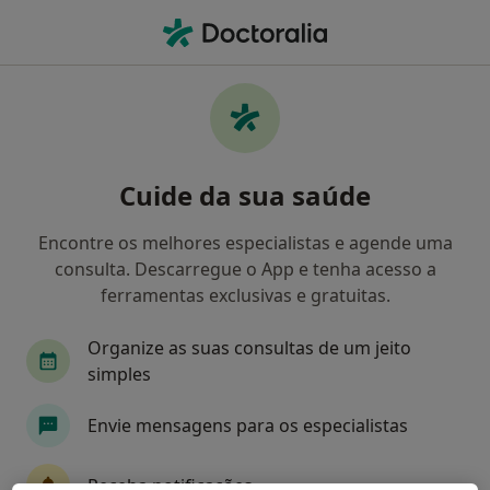
Men
O que procura?
Homepage
Doenças
Acantoma
Acantoma - Informação,
Cuide da sua saúde
especialistas, perguntas
frequentes
Encontre os melhores especialistas e agende uma
consulta. Descarregue o App e tenha acesso a
ferramentas exclusivas e gratuitas.
Organize as suas consultas de um jeito
Informação
simples
Envie mensagens para os especialistas
Especialistas - acantoma
Receba notificações