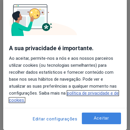
Alexandra Osório
Avaliação dos usuários: 4,6 na Play Store e 4,2 na
Dermatologista
Apple
Lisboa
A sua privacidade é importante.
Ana Guerra Rodrigo
Ao aceitar, permite-nos a nós e aos nossos parceiros
Dermatologista
utilizar cookies (ou tecnologias semelhantes) para
Cascais
recolher dados estatísticos e fornecer conteúdo com
base nos seus hábitos de navegação. Pode ver e
atualizar as suas preferências a qualquer momento nas
Ana Maria Barata Feio Pereira
configurações. Saiba mais na
política de privacidade e de
Terrahe
cookies.
Dermatologista
Lisboa
Aceitar
Editar configurações
Ana Maria Moreno