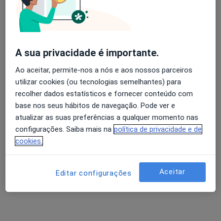
Rua Igreja, 16 - Lj. X, Sever Do Vouga
•
Mapa
Consultório privado
Esse especialista não oferece agendamento online para esse endereço.
A sua privacidade é importante.
Solicite um atendimento
Ao aceitar, permite-nos a nós e aos nossos parceiros
utilizar cookies (ou tecnologias semelhantes) para
recolher dados estatísticos e fornecer conteúdo com
base nos seus hábitos de navegação. Pode ver e
atualizar as suas preferências a qualquer momento nas
configurações. Saiba mais na
política de privacidade e de
cookies.
Aceitar
Editar configurações
Helpkids Clínica Médica
Dentista, Ginecologista, Médico de família
1 opinião