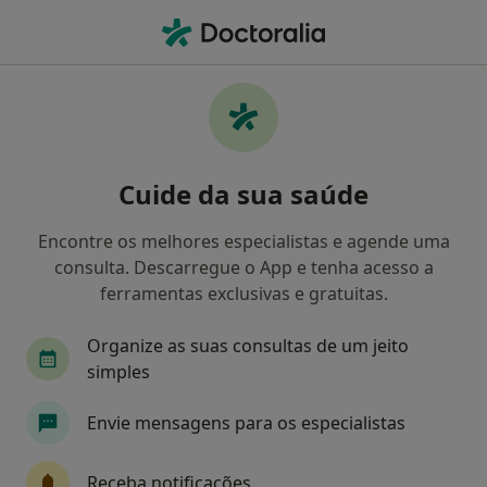
Men
Dentista • Oliveira de Frades, Viseu
Filters
Mapa
Dentistas em Oliveira de Frades
Cuide da sua saúde
Como classificamos os resultados
Encontre os melhores especialistas e agende uma
consulta. Descarregue o App e tenha acesso a
ferramentas exclusivas e gratuitas.
Organize as suas consultas de um jeito
simples
Envie mensagens para os especialistas
Carla Vaz
Dentista, Psicólogo
Receba notificações