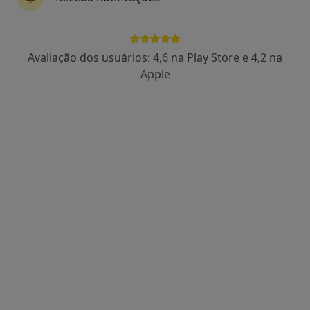
Er 333-2, Oliveira de Frades
•
Mapa
Carla Vaz
Aparelho Fixo
Serviço gratuito
Avaliação dos usuários: 4,6 na Play Store e 4,2 na
Esse especialista não oferece agendamento online para esse endereço.
Apple
Solicite um atendimento
Instituto do Sorriso Dream Clinic
Dentista
2 opiniões