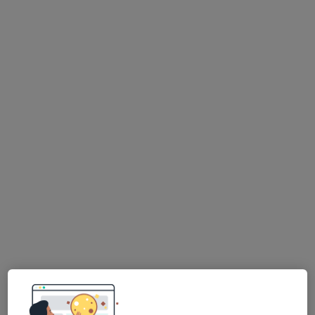
Rua Nossa Senhora dos Milagres (Fracção G r/ch), Oliveira de Frades
•
Mapa
Consultório privado
Esse especialista não oferece agendamento online para esse endereço.
Solicite um atendimento
Luís Celso Gonçalves Oliveira Santos
Dentista
1 opinião
Morada 1
Morada 2