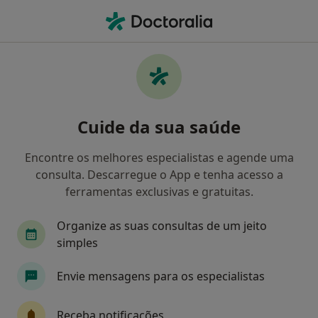
Men
Dentista • Alpendurada E Matos, Porto
Filters
Mapa
Dentistas em Alpendurada E Matos
Cuide da sua saúde
Como classificamos os resultados
Encontre os melhores especialistas e agende uma
consulta. Descarregue o App e tenha acesso a
ferramentas exclusivas e gratuitas.
Organize as suas consultas de um jeito
simples
Envie mensagens para os especialistas
Raul José Gomes Costa Pereira
Dentista
Receba notificações