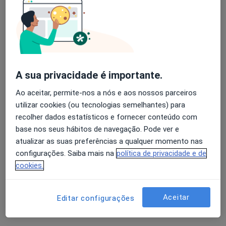
Solicite um atendimento
A sua privacidade é importante.
Ao aceitar, permite-nos a nós e aos nossos parceiros
utilizar cookies (ou tecnologias semelhantes) para
recolher dados estatísticos e fornecer conteúdo com
base nos seus hábitos de navegação. Pode ver e
Ana Manuela Pinto de Barros Freitas de
atualizar as suas preferências a qualquer momento nas
Azevedo
configurações. Saiba mais na
política de privacidade e de
Dentista
cookies.
Fundo do Adro- Santa Maria de Sardoura Castelo de Paiva, Santa Maria de Sardoura
•
Mapa
Consultório privado
Aceitar
Editar configurações
Esse especialista não oferece agendamento online para esse endereço.
Solicite um atendimento