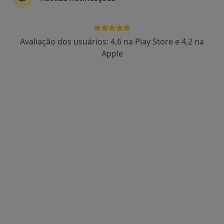
Av. Marechal Humberto Delgado,14, Castelo de Paiva
•
Mapa
Ns - Nova Saúde Parcerias
Esse especialista não oferece agendamento online para esse endereço.
Avaliação dos usuários: 4,6 na Play Store e 4,2 na
Apple
Solicite um atendimento
Rafael Fernando Magalhaes Azevedo
Pinto
Dentista
Rua Amália Rodrigues, 75, Marco de Canaveses
•
Mapa
Consultório privado