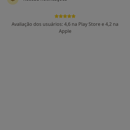
Alameda dr miranda da rocha 170 lj G, Marco de Canaveses
•
Mapa
Simoes Dental Clinic
Destartarização
desde 45 €
Avaliação dos usuários: 4,6 na Play Store e 4,2 na
Esse especialista não oferece agendamento online para esse endereço.
Apple
Solicite um atendimento
Catarina Pereirinha
Dentista
Largo Comendador Pereira Inácio, n.232, Baltar
•
Mapa