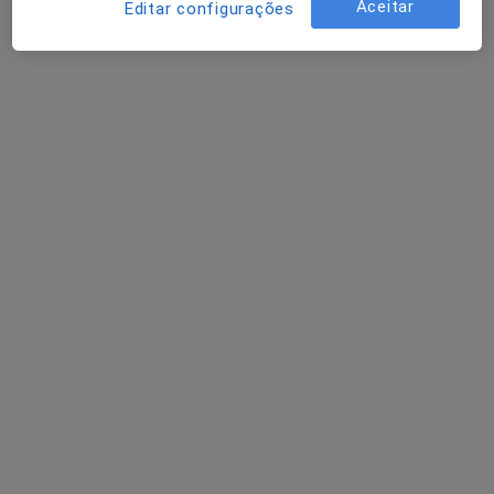
Solicite um atendimento
Aceitar
Editar configurações
Fausto Miguel Tadeu Coelho da Silva
Dentista
1 opinião
Edf. Vila do Paço, Lj. E - Lugar de Cadeade, Paço de Sousa
•
Mapa
Clín. Médica Vila Do Paço
Esse especialista não oferece agendamento online para esse endereço.
Solicite um atendimento