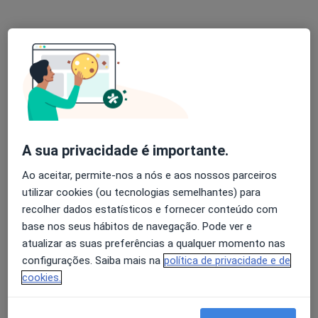
Solicite um atendimento
A sua privacidade é importante.
Ao aceitar, permite-nos a nós e aos nossos parceiros
Andrea Santos Silva
utilizar cookies (ou tecnologias semelhantes) para
Dentista
recolher dados estatísticos e fornecer conteúdo com
1 opinião
base nos seus hábitos de navegação. Pode ver e
atualizar as suas preferências a qualquer momento nas
AVENIDA ANTÓNIO PINTO LOPES, N.º 22-CÊTE, Cete
•
Mapa
configurações. Saiba mais na
política de privacidade e de
Consultório privado
cookies.
Esse especialista não oferece agendamento online para esse endereço.