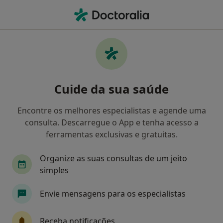
Men
Dentista • Alpendurada E Matos, Porto
Filters
Mapa
Dentistas em Alpendurada E Matos
Cuide da sua saúde
Como classificamos os resultados
Encontre os melhores especialistas e agende uma
consulta. Descarregue o App e tenha acesso a
ferramentas exclusivas e gratuitas.
Organize as suas consultas de um jeito
simples
Envie mensagens para os especialistas
Dra. Eduarda Sandra Da Silva Simoes
Dentista
Receba notificações