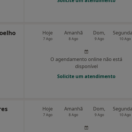
Solicite um atendimento
Coelho
Hoje
Amanhã
Dom,
7 Ago
8 Ago
9 Ago
10 Ago
O agendamento online não está
disponível
Solicite um atendimento
res
Hoje
Amanhã
Dom,
7 Ago
8 Ago
9 Ago
10 Ago