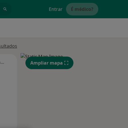
Entrar
É médico?
sultados
Segunda-feira
Ter,
Qua
Qui,
Ampliar mapa
11 Ago
12 Ago
13 Ago