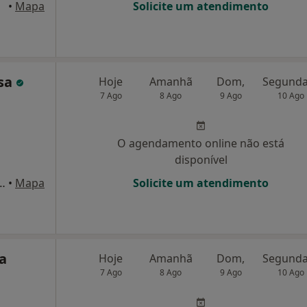
osta
•
Mapa
Solicite um atendimento
osa
Hoje
Amanhã
Dom,
7 Ago
8 Ago
9 Ago
10 Ago
O agendamento online não está
disponível
eira, São João Da Madeira
•
Mapa
Solicite um atendimento
a
Hoje
Amanhã
Dom,
7 Ago
8 Ago
9 Ago
10 Ago