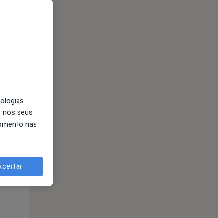
Segunda-feira
Ter,
Qua
Qui,
11 Ago
12 Ago
13 Ago
nologias
e nos seus
momento nas
Segunda-feira
Ter,
Qua
Qui,
11 Ago
12 Ago
13 Ago
Aceitar