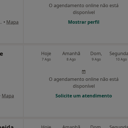
O agendamento online não está
disponível
 1º, Oliveira de Azeméis
•
Mapa
Mostrar perfil
te
Hoje
Amanhã
Dom,
7 Ago
8 Ago
9 Ago
10 Ago
O agendamento online não está
disponível
•
Mapa
Solicite um atendimento
meida
Hoje
Amanhã
Dom,