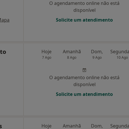
O agendamento online não está
disponível
Mapa
Solicite um atendimento
to
Hoje
Amanhã
Dom,
7 Ago
8 Ago
9 Ago
10 Ago
O agendamento online não está
disponível
Solicite um atendimento
s
Hoje
Amanhã
Dom,