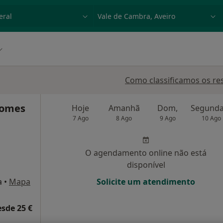
dade, doença ou nome
p. ex. Lisboa
Como classificamos os re
 Gomes
Hoje
Amanhã
Dom,
7 Ago
8 Ago
9 Ago
10 Ago
O agendamento online não está
disponível
a
•
Mapa
Solicite um atendimento
esde 25 €