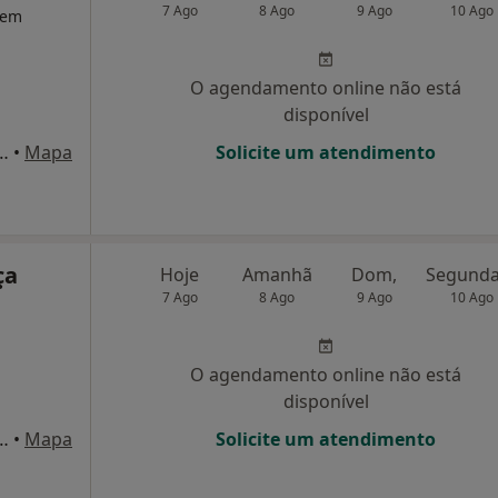
7 Ago
8 Ago
9 Ago
10 Ago
a em
O agendamento online não está
disponível
a 323-r/c, São João Da Madeira
•
Mapa
Solicite um atendimento
ça
Hoje
Amanhã
Dom,
7 Ago
8 Ago
9 Ago
10 Ago
O agendamento online não está
disponível
s Oliveira 891,1º-E, São João Da Madeira
•
Mapa
Solicite um atendimento