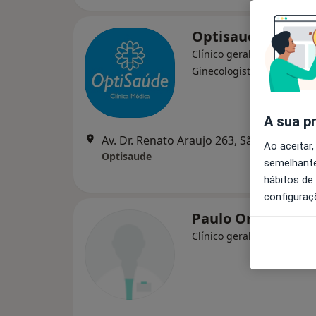
Optisaude
Clínico geral, Dermatologi
·
Mais
Ginecologista
A sua p
Av. Dr. Renato Araujo 263, São João Da Madeira
Ao aceitar,
Optisaude
semelhante
hábitos de
configuraç
Paulo Orsa
Clínico geral