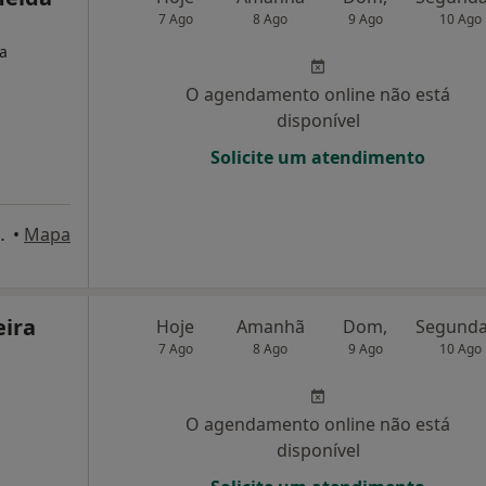
7 Ago
8 Ago
9 Ago
10 Ago
ta
O agendamento online não está
disponível
Solicite um atendimento
anta Maria da Feira
•
Mapa
eira
Hoje
Amanhã
Dom,
7 Ago
8 Ago
9 Ago
10 Ago
O agendamento online não está
disponível