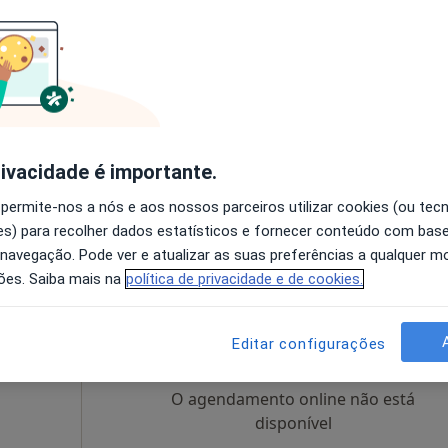
Hoje
Amanhã
Dom,
7 Ago
8 Ago
9 Ago
10 Ago
sta,
O agendamento online não está
disponível
rivacidade é importante.
•
Mapa
Mostrar perfil
 permite-nos a nós e aos nossos parceiros utilizar cookies (ou tec
s) para recolher dados estatísticos e fornecer conteúdo com bas
 navegação. Pode ver e atualizar as suas preferências a qualquer 
ões. Saiba mais na
política de privacidade e de cookies.
Hoje
Amanhã
Dom,
7 Ago
8 Ago
9 Ago
10 Ago
Editar configurações
O agendamento online não está
disponível