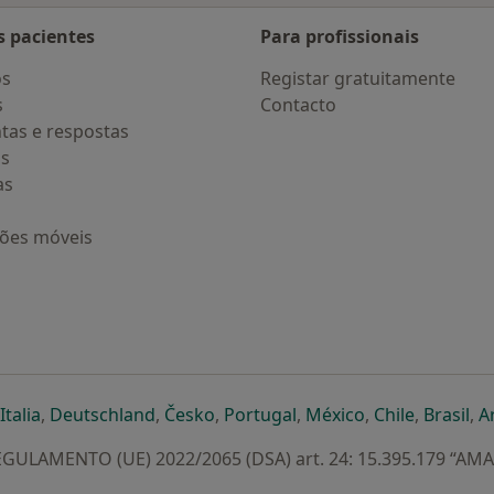
s pacientes
Para profissionais
os
Registar gratuitamente
s
Contacto
tas e respostas
os
as
ções móveis
eparador
 novo separador
bre num novo separador
abre num novo separador
abre num novo separador
abre num novo separador
abre num novo separa
abre num novo
abre num
ab
Italia
,
Deutschland
,
Česko
,
Portugal
,
México
,
Chile
,
Brasil
,
A
GULAMENTO (UE) 2022/2065 (DSA) art. 24: 15.395.179 “AM