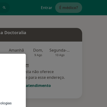
Entrar
É médico?
a Doctoralia
Amanhã
Dom,
Segunda-feira
Ter,
Qu
8 Ago
9 Ago
10 Ago
11 Ago
12 Ag
Esse especialista não oferece
amento online para esse endereço.
Solicite um atendimento
nologias