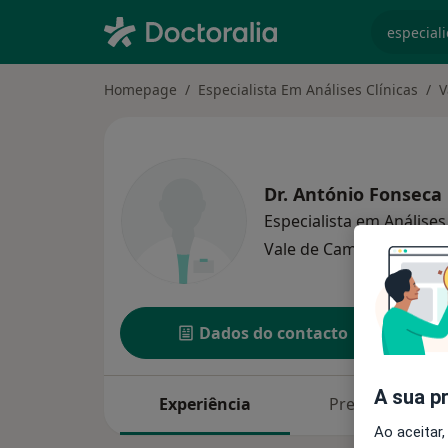
especiali
Homepage
Especialista Em Análises Clínicas
V
Dr.
António Fonseca
Especialista em Análises
Vale de Cambra
1 ender
Dados do contacto
A sua p
Experiência
Preços
Ao aceitar,