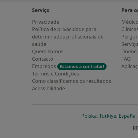
Serviço
Para o
Privacidade
Médic
Política de privacidade para
Clínica
determinados profissionais de
Pergun
saúde
Serviç
Quem somos
Doenc
Contacto
FAQ
Empregos
Aplica
Estamos a contratar!
Termos e Condições
Como classificamos os resultados
Acessibilidade
abre num novo s
abre num
a
Polska
,
Türkiye
,
España
,
RE