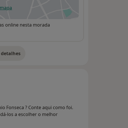
 mapa
re num novo separador
rvas online nesta morada
 detalhes
bre o endereço
io Fonseca ? Conte aqui como foi.
dá-los a escolher o melhor