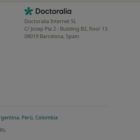
Contacto
Doctoralia - Homepage
Doctoralia Internet SL
C/ Josep Pla 2 - Building B2, floor 13
08019 Barcelona, Spain
dor
 separador
 novo separador
re num novo separador
abre num novo separador
abre num novo separador
abre num novo separador
rgentina
,
Perú
,
Colombia
ARs