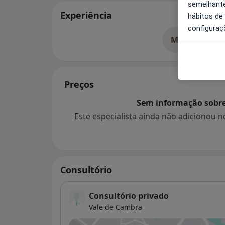
semelhante
Experiência
hábitos de
configuraç
Mostrar mais
so
Preços
Sem informação sobre 
Este especialista ainda não adicionou
Consultório
Consultório privado
Vale de Cambra