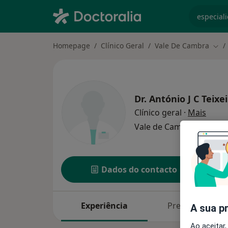
especiali
Homepage
Clínico Geral
Vale De Cambra
Muda
Dr.
António J C Teixei
sobre
Clínico geral
·
Mais
Vale de Cambra
1 ender
Dados do contacto
Experiência
Preços
A sua p
Ao aceitar,