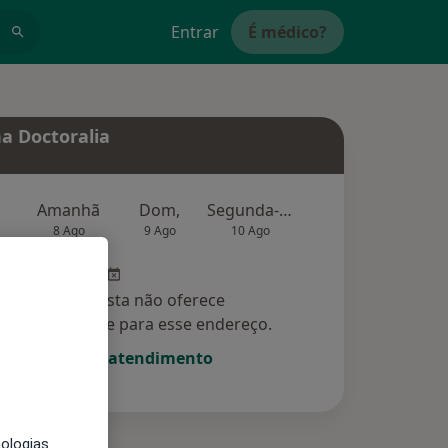
Entrar
É médico?
a Doctoralia
Amanhã
Dom,
Segunda-feira
Ter,
Qu
8 Ago
9 Ago
10 Ago
11 Ago
12 Ag
Esse especialista não oferece
amento online para esse endereço.
Solicite um atendimento
nologias