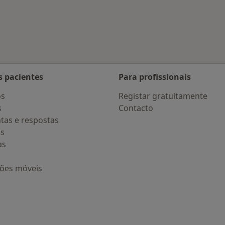
s Vale de Cambra
s pacientes
Para profissionais
os
Registar gratuitamente
s
Contacto
tas e respostas
os
as
ções móveis