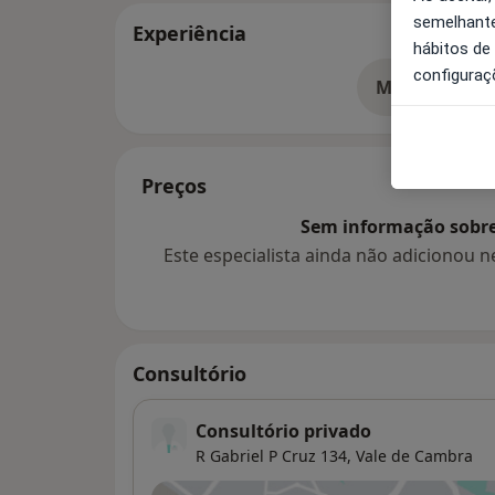
semelhante
Experiência
hábitos de
configuraç
Mostrar mais
so
Preços
Sem informação sobre 
Este especialista ainda não adicionou
Consultório
Consultório privado
R Gabriel P Cruz 134,
Vale de Cambra