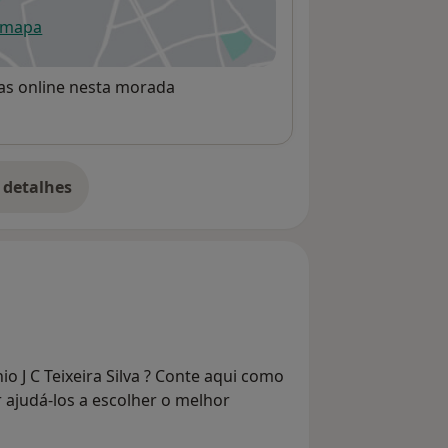
 mapa
re num novo separador
rvas online nesta morada
 detalhes
bre o endereço
o J C Teixeira Silva ? Conte aqui como
r ajudá-los a escolher o melhor