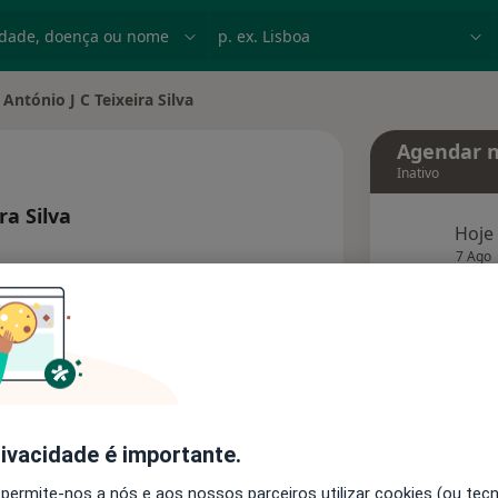
dade, doença ou nome
p. ex. Lisboa
António J C Teixeira Silva
r de cidade
Agendar n
Inativo
ra Silva
Hoje
 as especializações
7 Ago
eço
agend
Solicite um atendimento
Consultórios
Opiniões
rivacidade é importante.
 permite-nos a nós e aos nossos parceiros utilizar cookies (ou tec