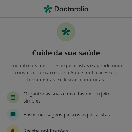
Men
Clínico Geral • Leça Da Palmeira, Porto
Filters
Mapa
Clinicos gerais em Leça Da Palmeira
Cuide da sua saúde
Como classificamos os resultados
Encontre os melhores especialistas e agende uma
consulta. Descarregue o App e tenha acesso a
ferramentas exclusivas e gratuitas.
Organize as suas consultas de um jeito
simples
Envie mensagens para os especialistas
Dra. Paloma Baiardi
Clínico geral
Receba notificações