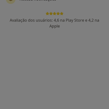
1 opinião
•
Mapa
Consulta online
108 €
Avaliação dos usuários: 4,6 na Play Store e 4,2 na
Esse especialista não oferece agendamento online para esse endereço.
Apple
Solicite um atendimento
Dra. Daniela Ledo
Clínico geral
3 opiniões