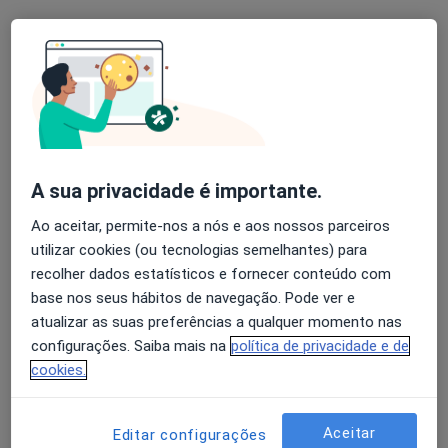
Dra Sofia Malheiro
Consulta online
100 €
Esse especialista não oferece agendamento online para esse endereço.
Solicite um atendimento
A sua privacidade é importante.
Ao aceitar, permite-nos a nós e aos nossos parceiros
utilizar cookies (ou tecnologias semelhantes) para
recolher dados estatísticos e fornecer conteúdo com
base nos seus hábitos de navegação. Pode ver e
atualizar as suas preferências a qualquer momento nas
Dra. Carla Garcia
configurações. Saiba mais na
política de privacidade e de
Clínico geral, Médico estético
cookies.
Rua Brito Capelo, 708, Matosinhos
•
Mapa
My Klinic, Clínica Médica E Dentária
Aceitar
Editar configurações