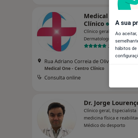
Medical One - Ce
A sua p
Clínico
Clínico geral, Alergologist
Ao aceitar,
·
Mais
Dermatologista
semelhante
221 opiniões
hábitos de
configuraç
Rua Adriano Correia de Oliveira, Lisboa
Medical One - Centro Clínico
Consulta online
Dr. Jorge Louren
Clínico geral, Especialist
medicina física e reabilita
Médico do desporto