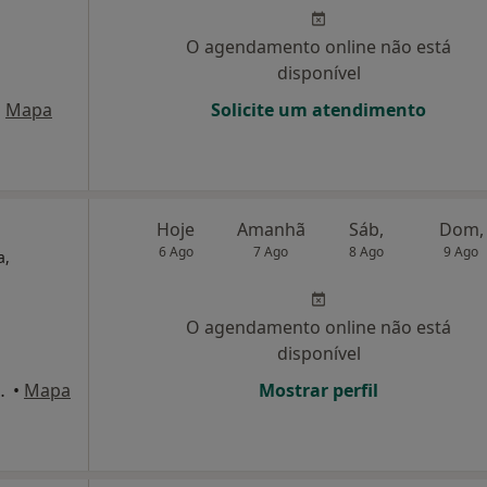
O agendamento online não está
disponível
•
Mapa
Solicite um atendimento
Hoje
Amanhã
Sáb,
Dom,
6 Ago
7 Ago
8 Ago
9 Ago
a,
O agendamento online não está
disponível
 nº25 1º dto, Lisboa
•
Mapa
Mostrar perfil