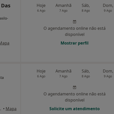
a Das
Hoje
Amanhã
Sáb,
Dom,
6 Ago
7 Ago
8 Ago
9 Ago
xilo-
O agendamento online não está
disponível
Mapa
Mostrar perfil
Hoje
Amanhã
Sáb,
Dom,
6 Ago
7 Ago
8 Ago
9 Ago
sta
O agendamento online não está
disponível
 nº25 1º dto, Lisboa
•
Mapa
Solicite um atendimento