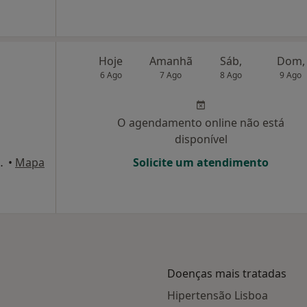
Hoje
Amanhã
Sáb,
Dom,
6 Ago
7 Ago
8 Ago
9 Ago
O agendamento online não está
disponível
 nº25 1º dto, Lisboa
•
Mapa
Solicite um atendimento
Doenças mais tratadas
Hipertensão Lisboa