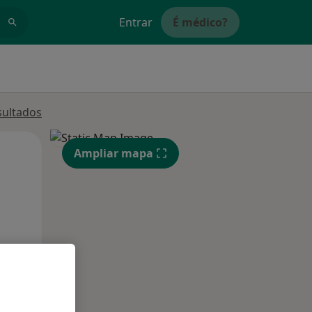
Entrar
É médico?
sultados
Segunda-feira
Ter,
Qua
Ampliar mapa
10 Ago
11 Ago
12 Ago