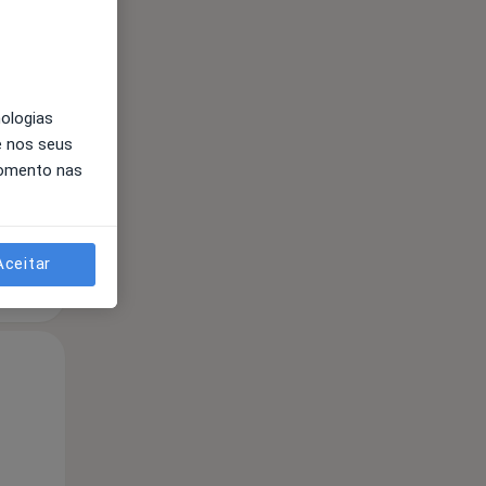
Segunda-feira
Ter,
Qua
10 Ago
11 Ago
12 Ago
nologias
e nos seus
momento nas
Aceitar
Segunda-feira
Ter,
Qua
10 Ago
11 Ago
12 Ago