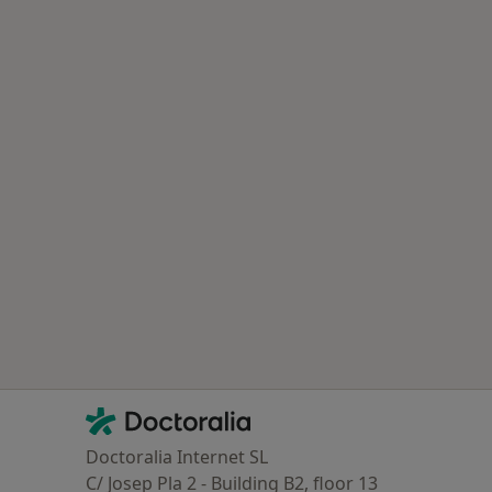
oenças mais tratadas
Contacto
Doctoralia - Homepage
Doctoralia Internet SL
C/ Josep Pla 2 - Building B2, floor 13