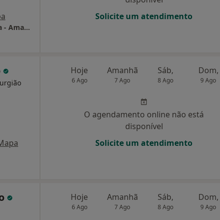
pa
Solicite um atendimento
Clinica Fisiogerações - Fisiatria e Fisioterapia - Amadora
o
Hoje
Amanhã
Sáb,
Dom,
6 Ago
7 Ago
8 Ago
9 Ago
rurgião
O agendamento online não está
disponível
Mapa
Solicite um atendimento
so
Hoje
Amanhã
Sáb,
Dom,
6 Ago
7 Ago
8 Ago
9 Ago