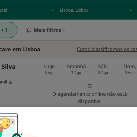
dade, doença ou nome
p. ex. Lisboa
e
•
1
Mais filtros
care em Lisboa
Como classificamos os re
 Silva
Hoje
Amanhã
Sáb,
Dom,
6 Ago
7 Ago
8 Ago
9 Ago
amília,
O agendamento online não está
disponível
•
Mapa
Solicite um atendimento
35 €