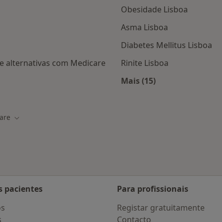
Obesidade Lisboa
Asma Lisboa
Diabetes Mellitus Lisboa
e alternativas com Medicare
Rinite Lisboa
Mais (15)
Mais na categoria: D
are
cidade
Mudar de cidade
s pacientes
Para profissionais
os
Registar gratuitamente
s
Contacto