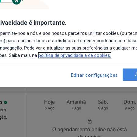
ntro
Hoje
Amanhã
Sáb,
Dom,
rivacidade é importante.
6 Ago
7 Ago
8 Ago
9 Ago
a,
 permite-nos a nós e aos nossos parceiros utilizar cookies (ou tec
s) para recolher dados estatísticos e fornecer conteúdo com bas
O agendamento online não está
 navegação. Pode ver e atualizar as suas preferências a qualquer 
disponível
ões. Saiba mais na
política de privacidade e de cookies.
•
Mapa
Mostrar perfil
Editar configurações
35 €
ço
Hoje
Amanhã
Sáb,
Dom,
6 Ago
7 Ago
8 Ago
9 Ago
a em
ção,
O agendamento online não está
disponível