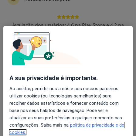
6 opiniões
Rua Professor Fernando Fonseca, Lisboa
•
Mapa
Avaliação dos usuários: 4,6 na Play Store e 4,2 na
Clínica Cuf Alvalade
Apple
Esse especialista não oferece agendamento online para esse endereço.
Solicite um atendimento
A sua privacidade é importante.
Ao aceitar, permite-nos a nós e aos nossos parceiros
utilizar cookies (ou tecnologias semelhantes) para
recolher dados estatísticos e fornecer conteúdo com
base nos seus hábitos de navegação. Pode ver e
Medical One - Centro Clínico
atualizar as suas preferências a qualquer momento nas
·
Mais
Clínico geral, Alergologista, Dermatologista
configurações. Saiba mais na
política de privacidade e de
221 opiniões
cookies.