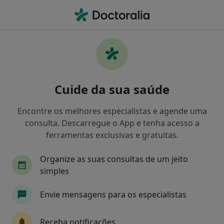
Men
Clínico Geral • Lisboa, Lisboa
Filters
• 1
Mapa
Clinicos gerais recomendados de ASEFA em
Cuide da sua saúde
Lisboa
Como classificamos os resultados
Encontre os melhores especialistas e agende uma
consulta. Descarregue o App e tenha acesso a
ferramentas exclusivas e gratuitas.
Organize as suas consultas de um jeito
simples
Envie mensagens para os especialistas
Dr. Fernando Delgado
Receba notificações
Clínico geral, Médico de família