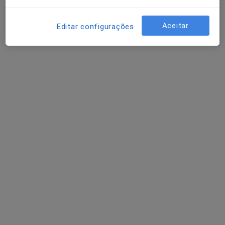
Rua Adriano Correia de Oliveira, Lisboa
•
Mapa
Medical One - Centro Clínico
Aceitar
Editar configurações
Consulta online
35 €
Nenhum profissional neste centro médico tem consultas disponíveis
Mostrar perfil
Dra. Joana Barroso
Clínico geral
Rua Adriano Correia de Oliveira, Lisboa
•
Mapa