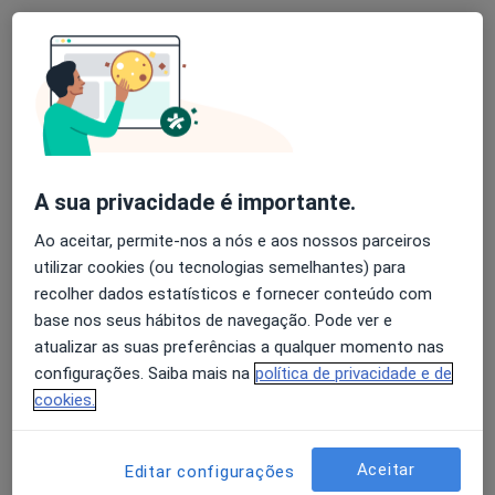
Nenhum profissional neste centro médico tem consultas disponíveis
Mostrar perfil
A sua privacidade é importante.
Ao aceitar, permite-nos a nós e aos nossos parceiros
utilizar cookies (ou tecnologias semelhantes) para
recolher dados estatísticos e fornecer conteúdo com
Clínica Médica Otorosmed
base nos seus hábitos de navegação. Pode ver e
·
Mais
Terapeuta da fala, Alergologista, Cardiologista
atualizar as suas preferências a qualquer momento nas
configurações. Saiba mais na
política de privacidade e de
Av. António Augusto de Aguiar, 11, 4D, Lisboa
•
Mapa
cookies.
Clínica Médica Otorosmed
Nenhum profissional neste centro médico tem consultas disponíveis
Aceitar
Editar configurações
Mostrar perfil