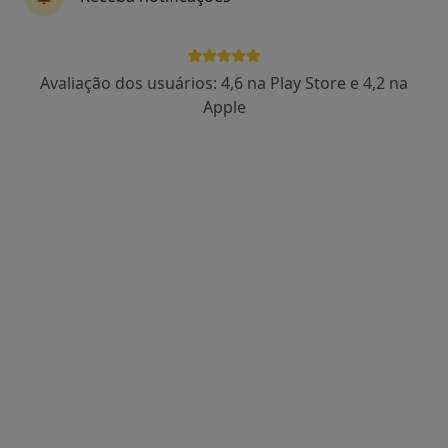
71 opiniões
R. Alves Redol 3, Odivelas
•
Mapa
Psicomindcare - Mente sã em corpo são
Avaliação dos usuários: 4,6 na Play Store e 4,2 na
Nenhum profissional neste centro médico tem consultas disponíveis
Apple
Mostrar perfil
Silver Clinic International Body Health
Care
Terapeuta da fala, Alergologista, Especialista em análises
·
Mais
clínicas