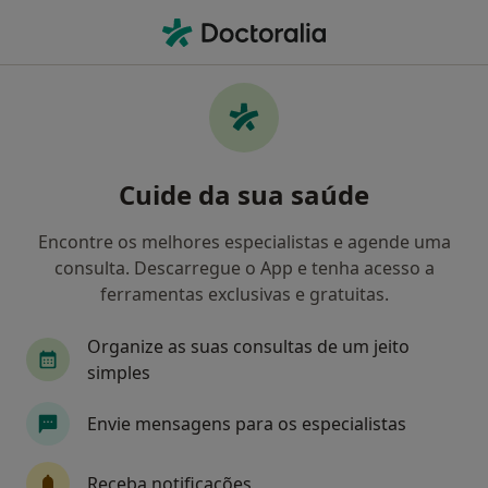
Men
Terapia Da Fala • Sintra, Lisboa
Filters
• 1
Mapa
Clínicas terapia da fala em Sintra
Cuide da sua saúde
Como classificamos os resultados
Encontre os melhores especialistas e agende uma
consulta. Descarregue o App e tenha acesso a
ferramentas exclusivas e gratuitas.
Organize as suas consultas de um jeito
simples
Envie mensagens para os especialistas
Psicomindcare - Mente sã em corpo são
·
Mais
Terapeuta da fala, Psicólogo, Psiquiatra
Receba notificações