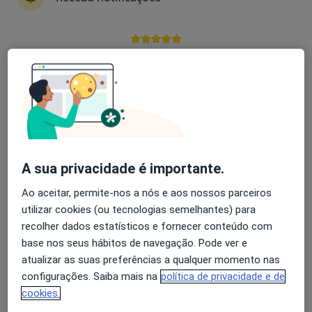
41 opiniões
R. Fernão Lopes 60, Cascais
•
Mapa
Clínica Cuf Cascais
Avaliação dos usuários: 4,6 na Play Store e 4,2 na
Nenhum profissional neste centro médico tem consultas disponíveis
Apple
Mostrar perfil
A sua privacidade é importante.
Ao aceitar, permite-nos a nós e aos nossos parceiros
utilizar cookies (ou tecnologias semelhantes) para
recolher dados estatísticos e fornecer conteúdo com
base nos seus hábitos de navegação. Pode ver e
Clínica Europa - Serviços Médicos
atualizar as suas preferências a qualquer momento nas
·
Mais
Cirurgião pediátrico, Alergologista, Anestesiologista
configurações. Saiba mais na
política de privacidade e de
54 opiniões
cookies.