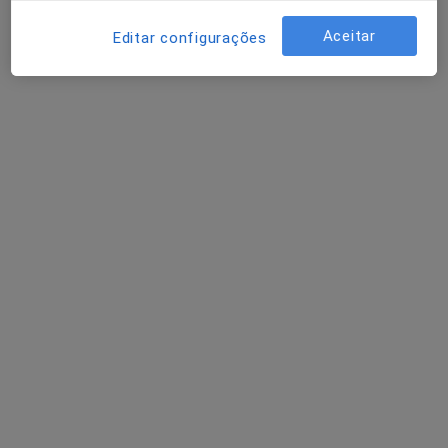
Rua de Catembe, 165, Carcavelos
•
Mapa
Clínica Europa - Serviços Médicos
Aceitar
Editar configurações
Nenhum profissional neste centro médico tem consultas disponíveis
Mostrar perfil
Hospital de Cascais Dr. José de Almeida
·
Mais
Cirurgião pediátrico, Anestesiologista, Cardiologista
Av. Brigadeiro Victor Novais Gonçalves,, Cascais
•
Mapa
Hospital de Cascais Dr. José de Almeida
Nenhum profissional neste centro médico tem consultas disponíveis