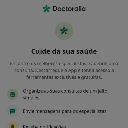
Men
Cirurgia Pediatrica • Cascais, Lisboa
Filters
• 1
Mapa
Clínicas cirurgia pediatrica em Cascais
Cuide da sua saúde
Como classificamos os resultados
Encontre os melhores especialistas e agende uma
consulta. Descarregue o App e tenha acesso a
ferramentas exclusivas e gratuitas.
Organize as suas consultas de um jeito
simples
Envie mensagens para os especialistas
Clínica Cuf Cascais
·
Mais
Cirurgião pediátrico, Acupuntor, Alergologista
Receba notificações