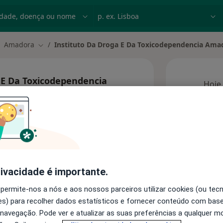
dade, doença ou nome
p. ex. Lisboa
Amadora
Instituto Da Droga E Da Toxicodependencia Ama
ar de cidade
Mudar de cidade
 E Da Toxicodependencia
Hoje
7 Ago
Esta 
rivacidade é importante.
 permite-nos a nós e aos nossos parceiros utilizar cookies (ou tec
Consultórios
s) para recolher dados estatísticos e fornecer conteúdo com bas
 navegação. Pode ver e atualizar as suas preferências a qualquer 