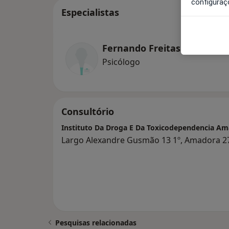
configuraç
Especialistas
Fernando Freitas
Psicólogo
Consultório
Instituto Da Droga E Da Toxicodependencia A
Largo Alexandre Gusmão 13 1º, Amadora 2
Pesquisas relacionadas