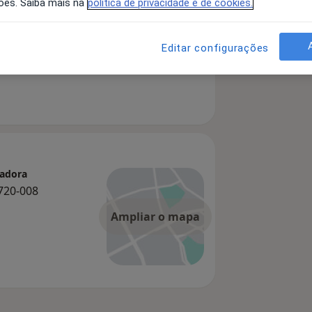
ões. Saiba mais na
política de privacidade e de cookies.
Editar configurações
madora
720-008
Ampliar o mapa