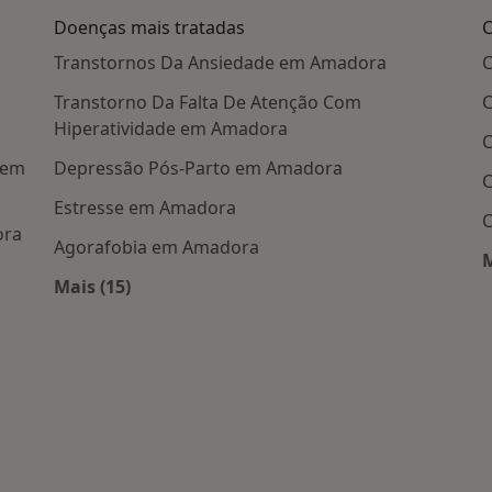
Doenças mais tratadas
C
Transtornos Da Ansiedade em Amadora
C
Transtorno Da Falta De Atenção Com
C
a
Hiperatividade em Amadora
C
a em
Depressão Pós-Parto em Amadora
C
Estresse em Amadora
C
ora
Agorafobia em Amadora
M
Mais (15)
Mais na categoria: Doenças mais tratadas
is populares