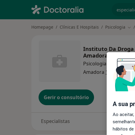
especiali
Homepage
Clínicas E Hospitais
Psicologia
Mud
Instituto Da Droga
Amadora
Psicologia
Amadora
1 endereço
Gerir o consultório
A sua p
Ao aceitar,
Especialistas
semelhante
hábitos de