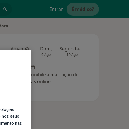
Entrar
É médico?
dora
Amanhã
Dom,
Segunda-feira
Ter,
Qua
8 Ago
9 Ago
10 Ago
11 Ago
12 Ag
clínica não disponibiliza marcação de
consultas online
nologias
e nos seus
momento nas