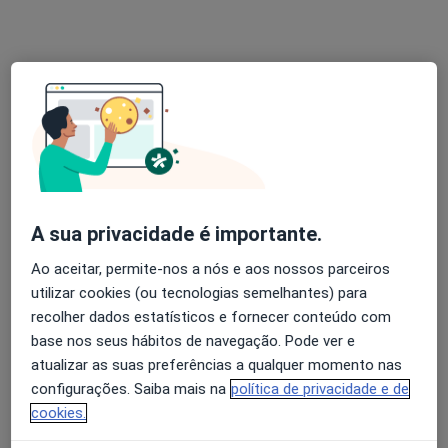
Clínica Capitalis
Nenhum profissional neste centro médico tem consultas disponíveis
Mostrar perfil
A sua privacidade é importante.
Ao aceitar, permite-nos a nós e aos nossos parceiros
utilizar cookies (ou tecnologias semelhantes) para
recolher dados estatísticos e fornecer conteúdo com
Fale Connosco - Psicologia, Terapia da
base nos seus hábitos de navegação. Pode ver e
Fala e Ocupacional
atualizar as suas preferências a qualquer momento nas
·
Mais
Fisioterapeuta, Psicólogo, Terapeuta da fala
configurações. Saiba mais na
política de privacidade e de
cookies.
Morada 1
Morada 2
Morada 3
Morada 4