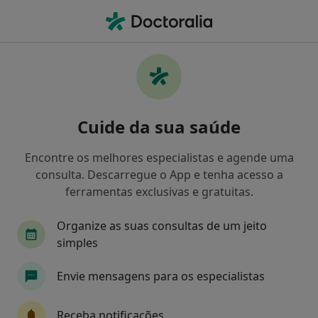
Men
Fisioterapia • Lisboa, Lisboa
Filters
• 1
Mapa
Clínicas fisioterapia em Lisboa
Cuide da sua saúde
Como classificamos os resultados
Encontre os melhores especialistas e agende uma
consulta. Descarregue o App e tenha acesso a
ferramentas exclusivas e gratuitas.
Organize as suas consultas de um jeito
simples
Envie mensagens para os especialistas
Gilenamar-Centro de Medicina E
Enfermagem
Receba notificações