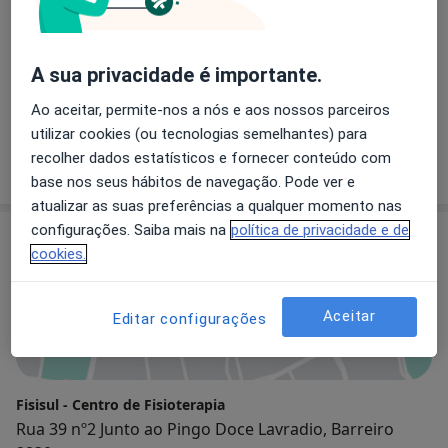
Médico de família
A sua privacidade é importante.
Dra. Ana Cristina Esteves
Ao aceitar, permite-nos a nós e aos nossos parceiros
utilizar cookies (ou tecnologias semelhantes) para
Médico de família
recolher dados estatísticos e fornecer conteúdo com
base nos seus hábitos de navegação. Pode ver e
atualizar as suas preferências a qualquer momento nas
configurações. Saiba mais na
política de privacidade e de
Consultório
cookies.
Aceitar
Ampliar o mapa
Editar configurações
Fisisul - Centro de Fisioterapia
Rua 39 nº2 Junto ao Pingo Doce Lavradio, Barreiro