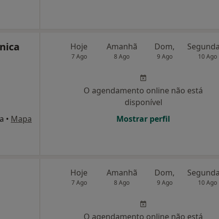
ínica
Hoje
Amanhã
Dom,
7 Ago
8 Ago
9 Ago
10 Ago
O agendamento online não está
disponível
oa
•
Mapa
Mostrar perfil
Hoje
Amanhã
Dom,
7 Ago
8 Ago
9 Ago
10 Ago
O agendamento online não está