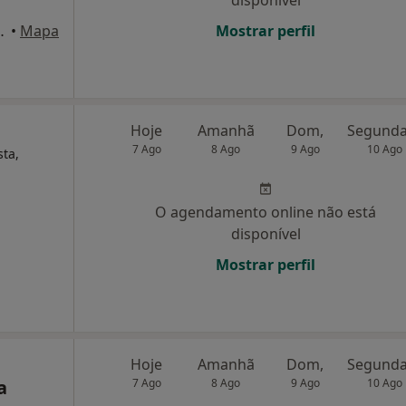
disponível
, Cova Da Piedade
•
Mapa
Mostrar perfil
Hoje
Amanhã
Dom,
7 Ago
8 Ago
9 Ago
10 Ago
sta,
O agendamento online não está
disponível
Mostrar perfil
Hoje
Amanhã
Dom,
a
7 Ago
8 Ago
9 Ago
10 Ago