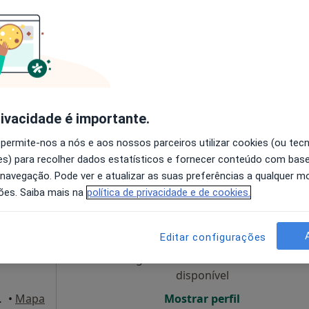
e de
Hoje
Amanhã
Dom,
a Da
7 Ago
8 Ago
9 Ago
10 Ago
,
O agendamento online não está
ísica e
disponível
rivacidade é importante.
Mostrar perfil
apa
 permite-nos a nós e aos nossos parceiros utilizar cookies (ou tec
 Moita
s) para recolher dados estatísticos e fornecer conteúdo com bas
 navegação. Pode ver e atualizar as suas preferências a qualquer 
ões. Saiba mais na
política de privacidade e de cookies.
cina
Hoje
Amanhã
Dom,
7 Ago
8 Ago
9 Ago
10 Ago
o, Médico
Editar configurações
O agendamento online não está
disponível
io, Barreiro
•
Mapa
Mostrar perfil