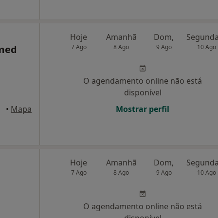
Hoje
Amanhã
Dom,
amed
7 Ago
8 Ago
9 Ago
10 Ago
O agendamento online não está
disponível
•
Mapa
Mostrar perfil
Hoje
Amanhã
Dom,
7 Ago
8 Ago
9 Ago
10 Ago
O agendamento online não está