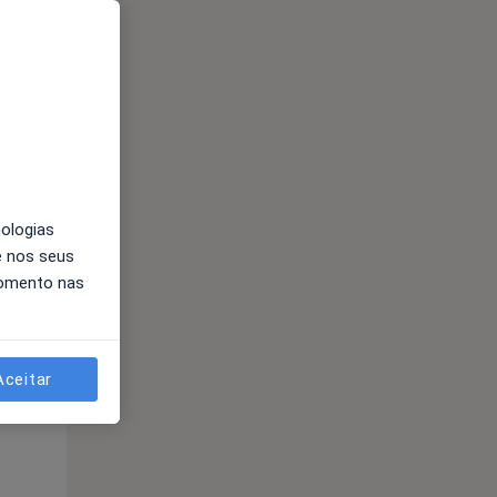
Segunda-feira
Ter,
Qua
Qui,
11 Ago
12 Ago
13 Ago
nologias
e nos seus
momento nas
Segunda-feira
Ter,
Qua
Qui,
11 Ago
12 Ago
13 Ago
Aceitar