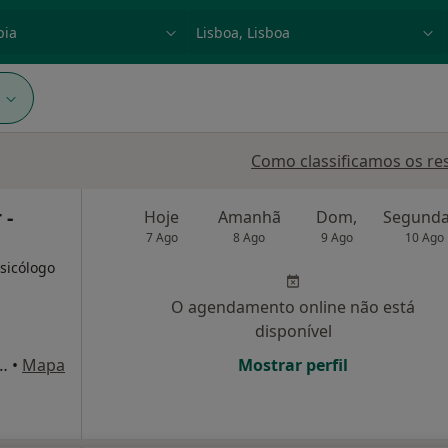
dade, doença ou nome
p. ex. Lisboa
1
Como classificamos os re
 -
Hoje
Amanhã
Dom,
7 Ago
8 Ago
9 Ago
10 Ago
Psicólogo
O agendamento online não está
disponível
es Grande Guerra, 3 A, Algés
•
Mapa
Mostrar perfil