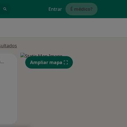
Entrar
É médico?
sultados
Segunda-feira
Ter,
Qua
Qui,
Ampliar mapa
11 Ago
12 Ago
13 Ago