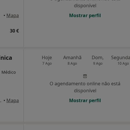
disponível
•
Mapa
Mostrar perfil
30 €
nica
Hoje
Amanhã
Dom,
7 Ago
8 Ago
9 Ago
10 Ago
, Médico
O agendamento online não está
disponível
ampaio 3 B, Lisboa
•
Mapa
Mostrar perfil