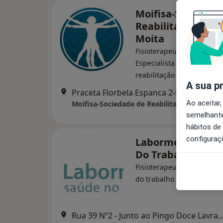
Moifisa-Sociedad
Reabilitação Físic
Moita
Fisioterapeuta, Acupuntor
Especialista em medicina f
·
Mais
reabilitação
A sua p
Praceta Florbela Espanca 2-B, Moita
•
M
Ao aceitar,
Moifisa-Sociedade de Reabilitação Física Da
semelhante
hábitos de
configuraç
Labormedic Medi
Do Trabalho
Fisioterapeuta, Enfermeir
·
Mais
do trabalho
Rua 39 Nº2 - Junto ao Pingo Doce Lavrad