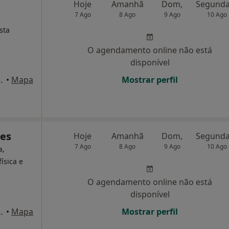
e
Hoje
Amanhã
Dom,
7 Ago
8 Ago
9 Ago
10 Ago
sta
O agendamento online não está
disponível
to Superior Técnico), Lisboa
•
Mapa
Mostrar perfil
tes
Hoje
Amanhã
Dom,
7 Ago
8 Ago
9 Ago
10 Ago
a,
ísica e
O agendamento online não está
disponível
, loja 16C e D., Lisboa
•
Mapa
Mostrar perfil