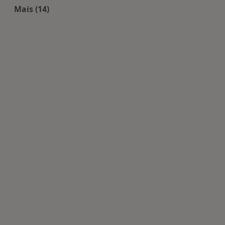
Mais (14)
Mais na categoria: Doenças mais tratadas