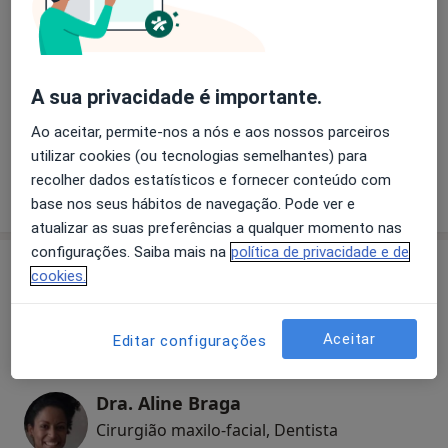
Cirurgia maxilo-facial
A sua privacidade é importante.
Primeira consulta Cirurgia Maxilofacial
Ao aceitar, permite-nos a nós e aos nossos parceiros
utilizar cookies (ou tecnologias semelhantes) para
recolher dados estatísticos e fornecer conteúdo com
Como mostramos os preços?
base nos seus hábitos de navegação. Pode ver e
atualizar as suas preferências a qualquer momento nas
configurações. Saiba mais na
política de privacidade e de
Especialistas
cookies.
Cirurgião maxilo-facial
Aceitar
Editar configurações
Dra. Aline Braga
Cirurgião maxilo-facial, Dentista