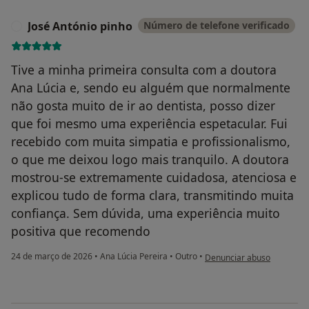
José António pinho
Número de telefone verificado
J
Tive a minha primeira consulta com a doutora
Ana Lúcia e, sendo eu alguém que normalmente
não gosta muito de ir ao dentista, posso dizer
que foi mesmo uma experiência espetacular. Fui
recebido com muita simpatia e profissionalismo,
o que me deixou logo mais tranquilo. A doutora
mostrou-se extremamente cuidadosa, atenciosa e
explicou tudo de forma clara, transmitindo muita
confiança. Sem dúvida, uma experiência muito
positiva que recomendo
na opinião do utilizador Jo
24 de março de 2026
•
Ana Lúcia Pereira
•
Outro
•
Denunciar abuso