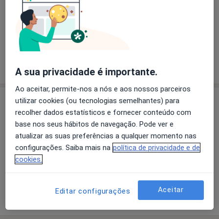
Ana Lúcia Pereira
Dentista
1 opinião
A sua privacidade é importante.
Ao aceitar, permite-nos a nós e aos nossos parceiros
Consultório
utilizar cookies (ou tecnologias semelhantes) para
recolher dados estatísticos e fornecer conteúdo com
base nos seus hábitos de navegação. Pode ver e
atualizar as suas preferências a qualquer momento nas
Ampliar o mapa
configurações. Saiba mais na
política de privacidade e de
cookies.
Clínica Dentária Arouca Sorridente
Aceitar
Editar configurações
Rua António Almeida Brandão, nº6, Arouca