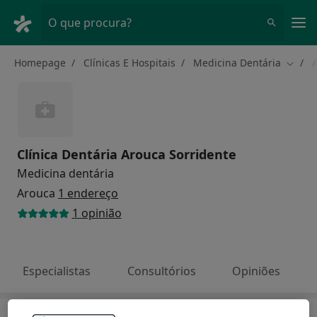
Men
O que procura?
Homepage
Clínicas E Hospitais
Medicina Dentária
Mudar
Clínica Dentária Arouca Sorridente
Medicina dentária
Arouca
1 endereço
1 opinião
Especialistas
Consultórios
Opiniões
Especialistas