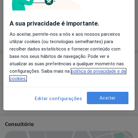
Primeira consulta Pediatria
A sua privacidade é importante.
Ao aceitar, permite-nos a nós e aos nossos parceiros
Como mostramos os preços?
utilizar cookies (ou tecnologias semelhantes) para
recolher dados estatísticos e fornecer conteúdo com
base nos seus hábitos de navegação. Pode ver e
Especialistas
atualizar as suas preferências a qualquer momento nas
configurações. Saiba mais na
política de privacidade e de
cookies.
Dra. Ana Luísa Leite
Pediatra
Aceitar
Editar configurações
1 opinião
Consultório