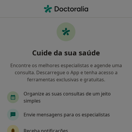
Men
Cardiologia • Amadora, Lisboa
Filters
• 1
Mapa
Clínicas cardiologia em Amadora
Cuide da sua saúde
Como classificamos os resultados
Encontre os melhores especialistas e agende uma
consulta. Descarregue o App e tenha acesso a
ferramentas exclusivas e gratuitas.
Organize as suas consultas de um jeito
simples
Envie mensagens para os especialistas
Silver Clinic International Body Health
Care
Receba notificações