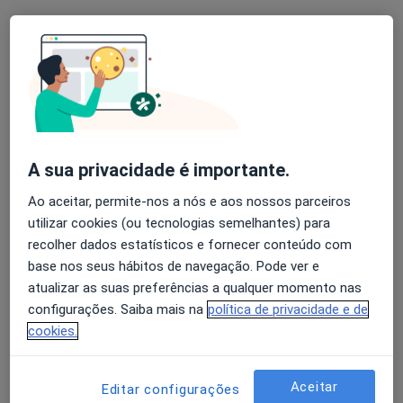
Clínica Médica Otorosmed
Nenhum profissional neste centro médico tem consultas disponíveis
Mostrar perfil
A sua privacidade é importante.
Ao aceitar, permite-nos a nós e aos nossos parceiros
utilizar cookies (ou tecnologias semelhantes) para
recolher dados estatísticos e fornecer conteúdo com
base nos seus hábitos de navegação. Pode ver e
Pragal Médica-Clínica Médica
atualizar as suas preferências a qualquer momento nas
·
Mais
Cardiologista, Dermatologista, Ginecologista
configurações. Saiba mais na
política de privacidade e de
cookies.
Praceta Felizardo Artur 10B, 2ºC, Almada
•
Mapa
Pragal Médica-Clínica Médica
Nenhum profissional neste centro médico tem consultas disponíveis
Aceitar
Editar configurações