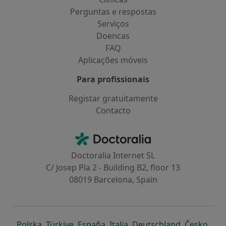
Perguntas e respostas
Serviços
Doencas
FAQ
Aplicações móveis
Para profissionais
Registar gratuitamente
Contacto
Contacto
Doctoralia - Homepage
Doctoralia Internet SL
C/ Josep Pla 2 - Building B2, floor 13
08019 Barcelona, Spain
abre num novo separador
abre num novo separador
abre num novo separador
abre num novo separado
abre num n
abre
Polska
,
Türkiye
,
España
,
Italia
,
Deutschland
,
Česko
,