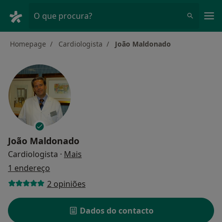
Men
O que procura?
Homepage
Cardiologista
João Maldonado
João Maldonado
sobre as especializações
Cardiologista
·
Mais
1 endereço
2 opiniões
Dados do contacto