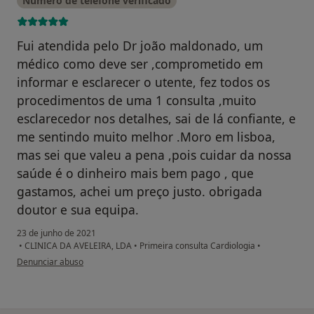
Número de telefone verificado
Fui atendida pelo Dr joão maldonado, um
médico como deve ser ,comprometido em
informar e esclarecer o utente, fez todos os
procedimentos de uma 1 consulta ,muito
esclarecedor nos detalhes, sai de lá confiante, e
me sentindo muito melhor .Moro em lisboa,
mas sei que valeu a pena ,pois cuidar da nossa
saúde é o dinheiro mais bem pago , que
gastamos, achei um preço justo. obrigada
doutor e sua equipa.
23 de junho de 2021
•
CLINICA DA AVELEIRA, LDA
•
Primeira consulta Cardiologia
•
na opinião do utilizador malvina rodrigues ferreira
Denunciar abuso