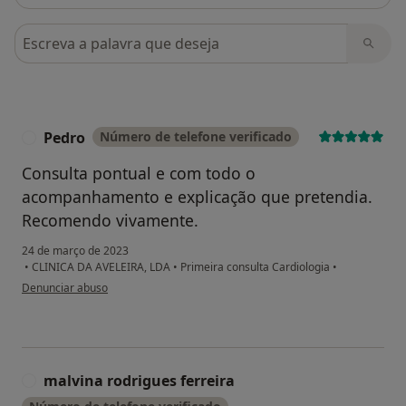
Pesquisar em opiniões
Pedro
Número de telefone verificado
P
Consulta pontual e com todo o
acompanhamento e explicação que pretendia.
Recomendo vivamente.
24 de março de 2023
•
CLINICA DA AVELEIRA, LDA
•
Primeira consulta Cardiologia
•
na opinião do utilizador Pedro
Denunciar abuso
malvina rodrigues ferreira
M