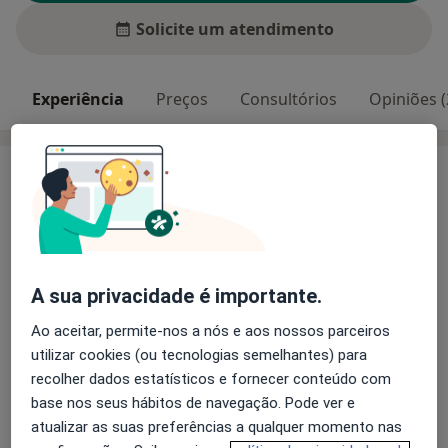
Solicite um atendimento
Experiência
Preços
Consultórios
Opiniões (
Experiência
Em 1984, Licenciou-se em Medicina, na Faculdade de
Medicina da Universidade de Coimbra.
Em 1993 foi-lhe atribuído o título de Especialista
Hospitalar em Cardiologia e igualmente pela Ordem
A sua privacidade é importante.
dos Médicos.
É Assistente Graduado de Cardiologia desde 1998.
Ao aceitar, permite-nos a nós e aos nossos parceiros
Foi elemento integrante da Unidade de Hipertensão
utilizar cookies (ou tecnologias semelhantes) para
Sobre mim
arterial do Serviço de Cardiologia dos Hospitais da
mais
recolher dados estatísticos e fornecer conteúdo com
Universidade de Coimbra até 2002.
base nos seus hábitos de navegação. Pode ver e
Principais doenças tratadas
É Especialista Europeu de Hipertensão Arterial, pela
atualizar as suas preferências a qualquer momento nas
Hipertensão
Cardiopatias
Sociedade Europeia de Hipertensão Arterial, desde