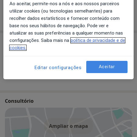
Consolidado há mais de 20 anos o Grupo Go-Saúde
Ao aceitar, permite-nos a nós e aos nossos parceiros
está preparado para realizar exames de diagnóstico
utilizar cookies (ou tecnologias semelhantes) para
numa vasta gama de domínios
recolher dados estatísticos e fornecer conteúdo com
base nos seus hábitos de navegação. Pode ver e
atualizar as suas preferências a qualquer momento nas
configurações. Saiba mais na
política de privacidade e de
Especialistas
cookies.
Dr. Rolando Pinho
Aceitar
Editar configurações
Gastroenterologista
Consultório
Ampliar o mapa