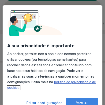
Solicite um atendimento
Experiência
Preços
Consultórios
Opiniões (
Experiência
A sua privacidade é importante.
Mostrar mais detalhes
sobre a experiência
Ao aceitar, permite-nos a nós e aos nossos parceiros
utilizar cookies (ou tecnologias semelhantes) para
recolher dados estatísticos e fornecer conteúdo com
base nos seus hábitos de navegação. Pode ver e
Preços
atualizar as suas preferências a qualquer momento nas
Sem informação sobre serviços e preços
configurações. Saiba mais na
política de privacidade e de
Este especialista ainda não adicionou nenhuma
cookies.
informação sobre serviços
Aceitar
Editar configurações