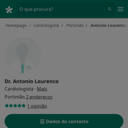
Men
O que procura?
Homepage
Cardiologista
Portimão
Antonio Lourenco
Dr.
Antonio Lourenco
sobre as especializações
Cardiologista
·
Mais
Portimão
2 endereços
1 opinião
Dados do contacto