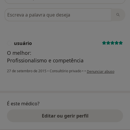
Pesquisar em opiniões
usuário
U
O melhor:
Profissionalismo e competência
na opinião do utilizador us
27 de setembro de 2015
•
Consultório privado
•
•
Denunciar abuso
É este médico?
Editar ou gerir perfil