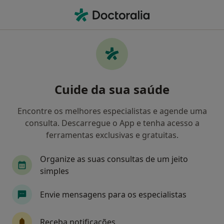
Men
Allianz • Alfena, Porto
Filters
• 1
Mapa
Médicos recomendados de Allianz em
Cuide da sua saúde
Alfena
Como classificamos os resultados
Encontre os melhores especialistas e agende uma
consulta. Descarregue o App e tenha acesso a
ferramentas exclusivas e gratuitas.
Qual é a especialização que procura?
Organize as suas consultas de um jeito
simples
Envie mensagens para os especialistas
Receba notificações