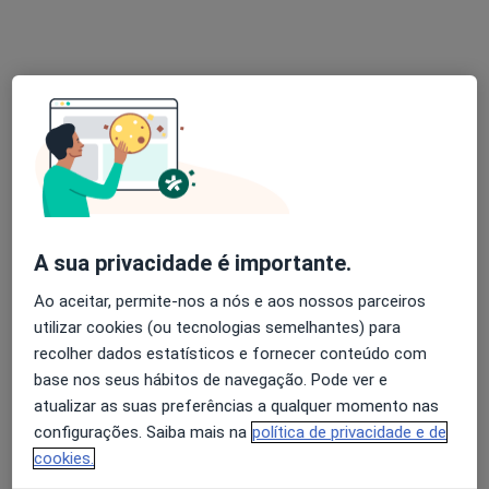
10 opiniões
R Agramonte 56, Porto
•
Mapa
Idealclinic-Centro Clínico
Esse especialista não oferece agendamento online para esse endereço.
Solicite um atendimento
A sua privacidade é importante.
Ao aceitar, permite-nos a nós e aos nossos parceiros
utilizar cookies (ou tecnologias semelhantes) para
recolher dados estatísticos e fornecer conteúdo com
base nos seus hábitos de navegação. Pode ver e
atualizar as suas preferências a qualquer momento nas
Dr. Pedro Borges
configurações. Saiba mais na
política de privacidade e de
Oftalmologista
cookies.
13 opiniões