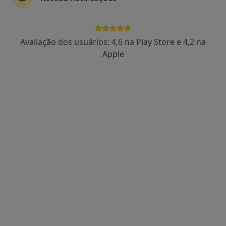
Prof. Dr Victor F Certal
Otorrinolaringologista
Avaliação dos usuários: 4,6 na Play Store e 4,2 na
17 opiniões
Apple
Estrada da Circunvalação 14341, Porto
•
Mapa
Hospital CUF Porto
Esse especialista não oferece agendamento online para esse endereço.
Solicite um atendimento