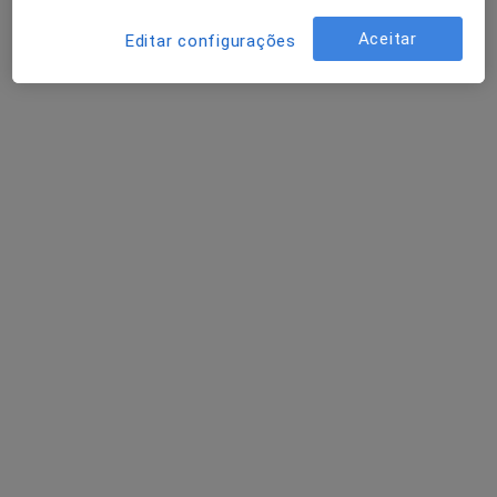
Avenida da Boavista, 171, Porto
•
Mapa
Aceitar
Editar configurações
Hospital Lusíadas Porto
Cirurgia de Catarata
1 000 €
Esse especialista não oferece agendamento online para esse endereço.
Solicite um atendimento
Dr. Nuno Lobo Ribeiro
Fisioterapeuta
28 opiniões