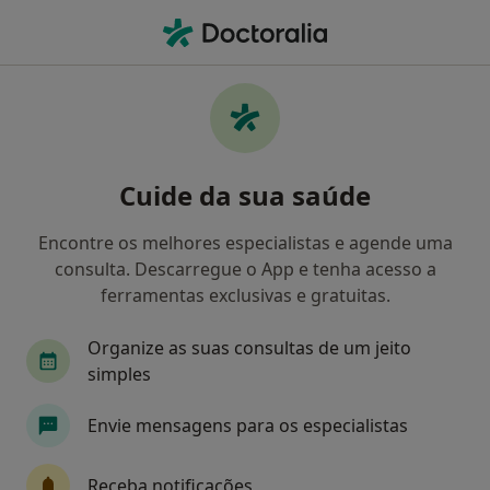
Men
Acupuntor • Cruz Quebrada-Dafundo, Lisboa
Filters
Mapa
Acupuntores em Cruz Quebrada-Dafundo
Cuide da sua saúde
Como classificamos os resultados
Encontre os melhores especialistas e agende uma
consulta. Descarregue o App e tenha acesso a
ferramentas exclusivas e gratuitas.
Organize as suas consultas de um jeito
simples
Envie mensagens para os especialistas
João Sousa Pinto
Acupuntor, Fisioterapeuta
Receba notificações