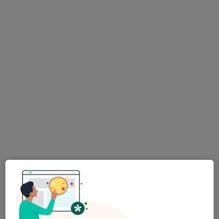
Júlia Araújo Gonçalves
Acupuntor
7 opiniões
Morada 1
Morada 2
Av. D. Nuno Álvares Pereira nº 13 - R/C Dtº, Almada
•
Mapa
Centro de Uro- Dinâmica, Lda
Esse especialista não oferece agendamento online para esse endereço.
Solicite um atendimento