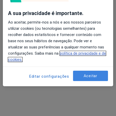
João Fonseca
A sua privacidade é importante.
Acupuntor
Ao aceitar, permite-nos a nós e aos nossos parceiros
utilizar cookies (ou tecnologias semelhantes) para
Palácio Baldaya - Estrada de Benfica, 701 A, Lisboa
•
Mapa
recolher dados estatísticos e fornecer conteúdo com
Bagua Therapies Benfica
base nos seus hábitos de navegação. Pode ver e
Consulta online
Serviço gratuito
atualizar as suas preferências a qualquer momento nas
Esse especialista não oferece agendamento online para esse endereço.
configurações. Saiba mais na
política de privacidade e de
cookies.
Solicite um atendimento
Aceitar
Editar configurações