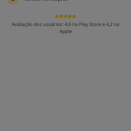
4 opiniões
Morada 1
Morada 2
Avaliação dos usuários: 4,6 na Play Store e 4,2 na
Apple
Rua Almeida Garret Nº10 R/Ch, Amora
•
Mapa
Centro Médico E Dentário Dr. Sousa Pinto
Consulta domiciliar Acupunctura
desde 40 €
Esse especialista não oferece agendamento online para esse endereço.
Solicite um atendimento