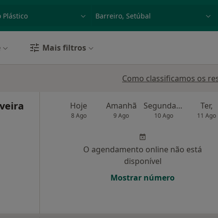
dade, doença ou nome
p. ex. Lisboa
e
Mais filtros
Como classificamos os re
iveira
Hoje
Amanhã
Segunda-feira
Ter,
8 Ago
9 Ago
10 Ago
11 Ago
O agendamento online não está
disponível
Mostrar número