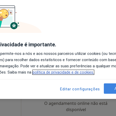
reno
Hoje
Amanhã
Segunda-feira
Ter,
8 Ago
9 Ago
10 Ago
11 Ago
 estético
O agendamento online não está
disponível
rivacidade é importante.
Mapa
Solicite um atendimento
 permite-nos a nós e aos nossos parceiros utilizar cookies (ou tec
de 120 €
s) para recolher dados estatísticos e fornecer conteúdo com bas
 navegação. Pode ver e atualizar as suas preferências a qualquer 
ões. Saiba mais na
política de privacidade e de cookies.
e
Hoje
Amanhã
Segunda-feira
Ter,
8 Ago
9 Ago
10 Ago
11 Ago
Editar configurações
 estético
O agendamento online não está
disponível