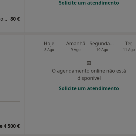
Solicite um atendimento
Primeira consulta Cirurgia Plastica e Reconstrutiva
80 €
Hoje
Amanhã
Segunda-feira
Ter,
8 Ago
9 Ago
10 Ago
11 Ago
O agendamento online não está
disponível
Solicite um atendimento
e 4 500 €