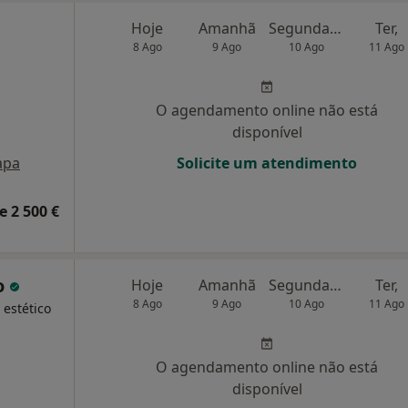
a
Hoje
Amanhã
Segunda-feira
Ter,
8 Ago
9 Ago
10 Ago
11 Ago
O agendamento online não está
disponível
apa
Solicite um atendimento
e 2 500 €
o
Hoje
Amanhã
Segunda-feira
Ter,
8 Ago
9 Ago
10 Ago
11 Ago
 estético
O agendamento online não está
disponível