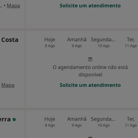
io Laranjeiras Plaza, nº A/B (Bloco 6), Lisboa
•
Mapa
Solicite um atendimento
 Costa
Hoje
Amanhã
Segunda-feira
Ter,
8 Ago
9 Ago
10 Ago
11 Ago
O agendamento online não está
disponível
Mapa
Solicite um atendimento
erra
Hoje
Amanhã
Segunda-feira
Ter,
8 Ago
9 Ago
10 Ago
11 Ago