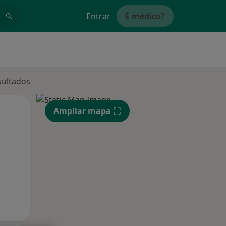
Entrar
É médico?
sultados
Qua
Qui,
Sex,
Ampliar mapa
12 Ago
13 Ago
14 Ago