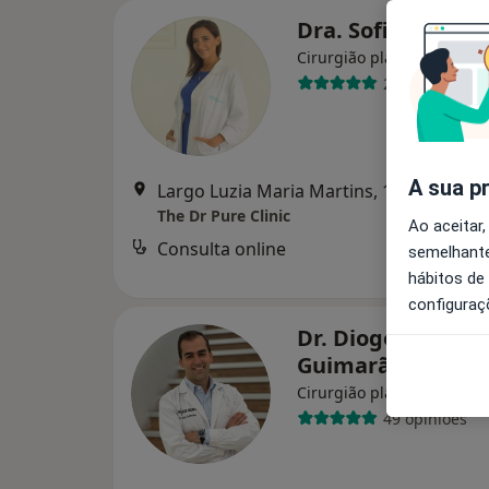
Dra. Sofia Santa
Cirurgião plástico, Médico
27 opiniões
A sua p
Largo Luzia Maria Martins, 1B, Lisboa
•
The Dr Pure Clinic
Ao aceitar,
Consulta online
des
semelhante
hábitos de
configuraç
Dr. Diogo Andrad
Guimarães
Cirurgião plástico, Médico
49 opiniões