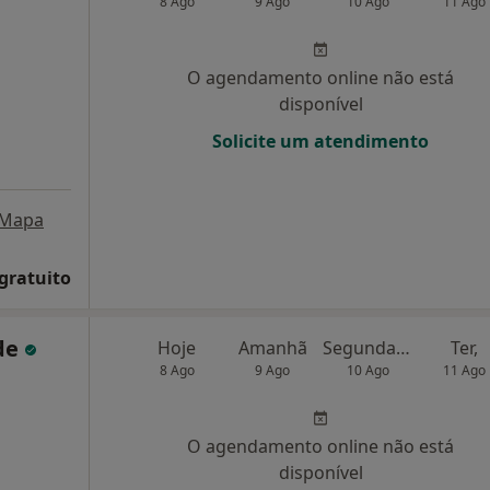
8 Ago
9 Ago
10 Ago
11 Ago
O agendamento online não está
disponível
Solicite um atendimento
Mapa
 gratuito
de
Hoje
Amanhã
Segunda-feira
Ter,
8 Ago
9 Ago
10 Ago
11 Ago
O agendamento online não está
disponível