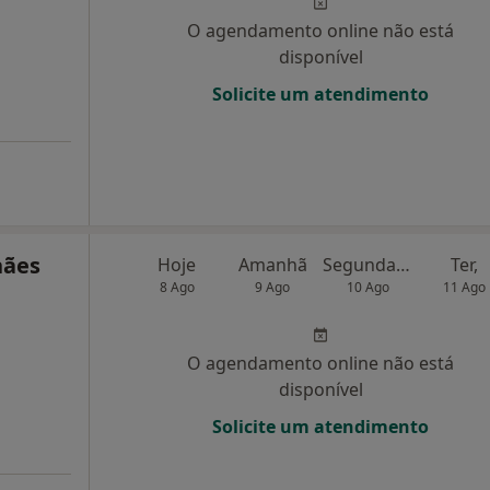
O agendamento online não está
disponível
Solicite um atendimento
hães
Hoje
Amanhã
Segunda-feira
Ter,
8 Ago
9 Ago
10 Ago
11 Ago
O agendamento online não está
disponível
Solicite um atendimento