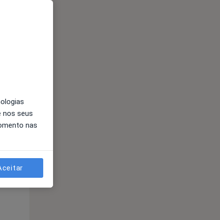
Qua
Qui,
Sex,
12 Ago
13 Ago
14 Ago
nologias
e nos seus
momento nas
Qua
Qui,
Sex,
12 Ago
13 Ago
14 Ago
Aceitar