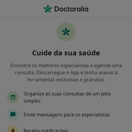
Men
Consulta Psicológica Para Adultos • Albergaria-A-Velha, Aveiro
Filters
• 1
Mapa
Consulta psicológica para adultos,
Cuide da sua saúde
Albergaria-A-Velha
Como classificamos os resultados
Encontre os melhores especialistas e agende uma
consulta. Descarregue o App e tenha acesso a
ferramentas exclusivas e gratuitas.
Qual é a especialização que procura?
Organize as suas consultas de um jeito
Psicólogo
Terapeuta alternativo
simples
Envie mensagens para os especialistas
Receba notificações