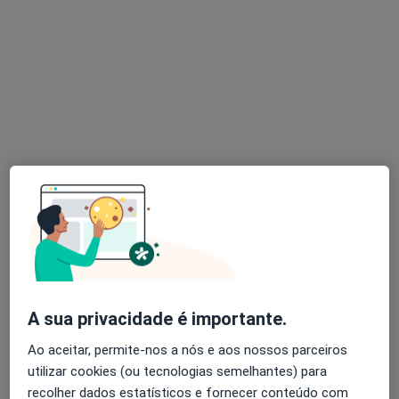
Dra. Cathy Lourenço
Psicólogo
8 opiniões
Aveiro
•
Mapa
Consulta Online
Consulta psicológica para adultos
60 €
Esse especialista não oferece agendamento online para esse endereço.
Solicite um atendimento
A sua privacidade é importante.
Ao aceitar, permite-nos a nós e aos nossos parceiros
utilizar cookies (ou tecnologias semelhantes) para
recolher dados estatísticos e fornecer conteúdo com