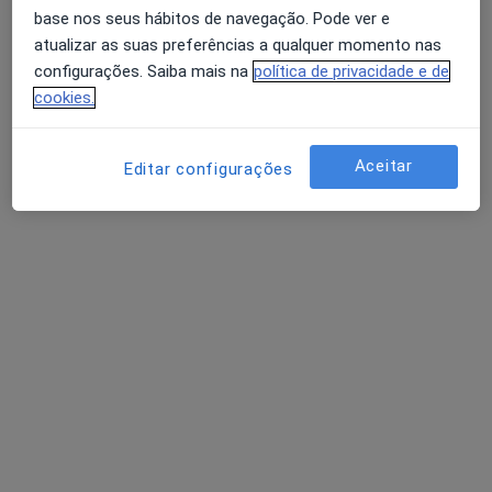
base nos seus hábitos de navegação. Pode ver e
atualizar as suas preferências a qualquer momento nas
configurações. Saiba mais na
política de privacidade e de
Luísa Moura
cookies.
Psicólogo
3 opiniões
Aceitar
Editar configurações
Autoestima, maternidade e expatriação
Mestre em Psicologia Clínica e da Saúde
Pacientes destacam a minha escuta e clareza
Avenida Doutor Lourenço Peixinho 350, Aveiro
•
Mapa
LUMA Psicologia Clínica | Consultório Online – Aveiro
Consulta psicológica para adultos
60 €
Esse especialista não oferece agendamento online para esse endereço.
Solicite um atendimento