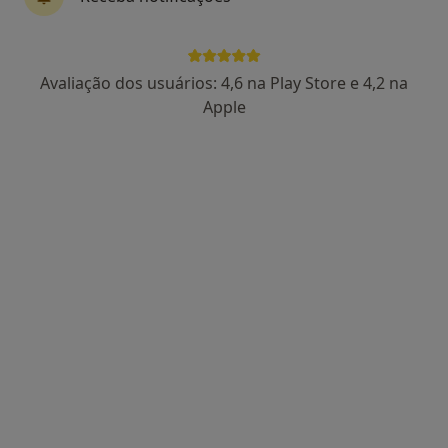
Avaliação dos usuários: 4,6 na Play Store e 4,2 na
Dra. Sandra Correia
Apple
Psicólogo, Terapeuta alternativo
44 opiniões
Psicologia, Hipnose e Coaching, Aveiro
•
Mapa
Consulta de Psicologia Online, Aveiro
Consulta psicológica para adultos
desde 60 €
Esse especialista não oferece agendamento online para esse endereço.
Solicite um atendimento