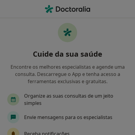
Men
Consulta Online De Psicologia • Ericeira, Lisboa
Filters
• 1
Mapa
Consulta online de Psicologia, Ericeira
Cuide da sua saúde
Como classificamos os resultados
Encontre os melhores especialistas e agende uma
consulta. Descarregue o App e tenha acesso a
Qual é a especialização que procura?
ferramentas exclusivas e gratuitas.
Psicólogo
Organize as suas consultas de um jeito
simples
Envie mensagens para os especialistas
Receba notificações