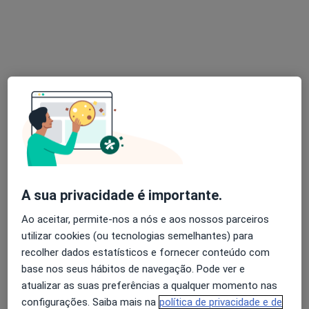
Marisa De Canha
Psicólogo
4 opiniões
Rua Heróis 9 de Abril 9, Malveira
•
Mapa
Consultas Online | Presencial - Clínica de Psicologia Joana Maria Matos
Consulta online de Psicologia
desde 50 €
Esse especialista não oferece agendamento online para esse endereço.
A sua privacidade é importante.
Solicite um atendimento
Ao aceitar, permite-nos a nós e aos nossos parceiros
utilizar cookies (ou tecnologias semelhantes) para
recolher dados estatísticos e fornecer conteúdo com
base nos seus hábitos de navegação. Pode ver e
atualizar as suas preferências a qualquer momento nas
configurações. Saiba mais na
política de privacidade e de