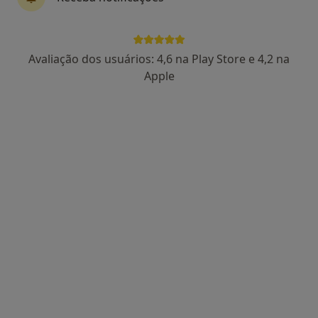
Dra. Ana Rita Ferreira
Avaliação dos usuários: 4,6 na Play Store e 4,2 na
Psicólogo
Apple
27 opiniões
Rua Francisco Lopes Franco, n.º22, Ericeira
•
Mapa
Consultório privado
Consulta online de Psicologia
90 €
Esse especialista não oferece agendamento online para esse endereço.
Solicite um atendimento