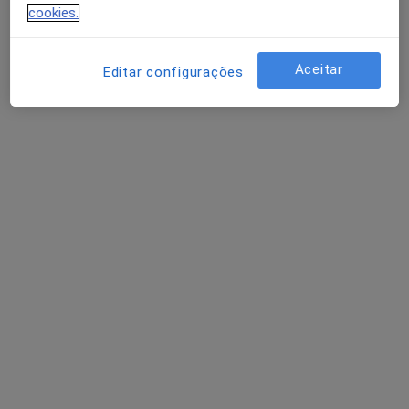
cookies.
Dra. Fernanda Galheto
Aceitar
Editar configurações
Psicólogo
1 opinião
Rua josé Elias Garcia (nº59, 2dt), Mafra
•
Mapa
Consultório privado
Consulta online de Psicologia
desde 35 €
Esse especialista não oferece agendamento online para esse endereço.
Solicite um atendimento