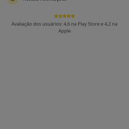
Rua da Misericórdia Nº17 - 1º Esquerdo, Ericeira
•
Mapa
Dentimed Ericeira Clinica Dentária
Consulta online
Preço não disponível
Avaliação dos usuários: 4,6 na Play Store e 4,2 na
Esse especialista não oferece agendamento online para esse endereço.
Apple
Solicite um atendimento
Dra. Rute Marques
Dentista
R Serpa Pinto 75-A, Mafra
•
Mapa