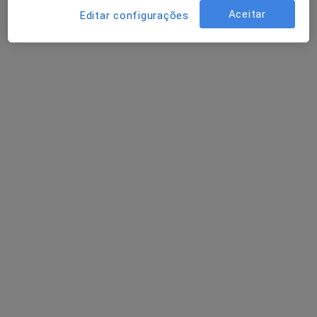
66 opiniões
Aceitar
Editar configurações
Avenida da República, Lisboa
•
Mapa
Dra. Elízabeth Péan
Primeira consulta Medicina dentária
60 €
Esse especialista não oferece agendamento online para esse endereço.
Solicite um atendimento
Outros especialistas na sua área
De momento, não há vagas disponíveis. Volte mais
tarde para ver se há novas vagas.