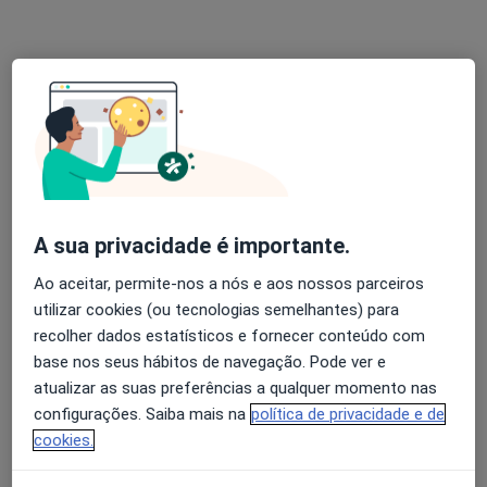
Esse especialista não oferece agendamento online para esse endereço.
Solicite um atendimento
Especialistas disponíveis
Estes especialistas encontram-se fora de Ericeira,
Lisboa, em áreas próximas à sua busca.
A sua privacidade é importante.
Ao aceitar, permite-nos a nós e aos nossos parceiros
utilizar cookies (ou tecnologias semelhantes) para
recolher dados estatísticos e fornecer conteúdo com
base nos seus hábitos de navegação. Pode ver e
atualizar as suas preferências a qualquer momento nas
configurações. Saiba mais na
política de privacidade e de
Dra. Elízabeth Péan
cookies.
Dentista