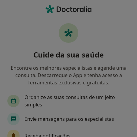
Men
Dentista • Ericeira, Lisboa
Filters
Mapa
Dentistas em Ericeira
Cuide da sua saúde
Como classificamos os resultados
Encontre os melhores especialistas e agende uma
consulta. Descarregue o App e tenha acesso a
ferramentas exclusivas e gratuitas.
Organize as suas consultas de um jeito
simples
Envie mensagens para os especialistas
Dr. Gilberto Trindade
Dentista, Clínico geral, Cirurgião maxilo-facial
Receba notificações