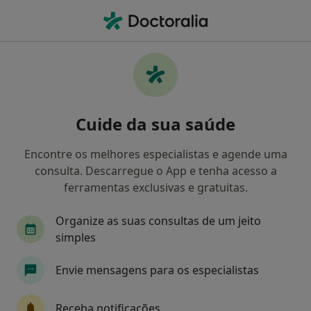
Men
Colonoscopia Total Com Remoção De Pólipos • Almada, Lisboa
Filters
• 1
Mapa
Colonoscopia total com remoção de pólipos,
Cuide da sua saúde
Almada
Como classificamos os resultados
Encontre os melhores especialistas e agende uma
consulta. Descarregue o App e tenha acesso a
ferramentas exclusivas e gratuitas.
Qual é a especialização que procura?
Organize as suas consultas de um jeito
Gastroenterologista
Clínico geral
Alergol
simples
Envie mensagens para os especialistas
Receba notificações