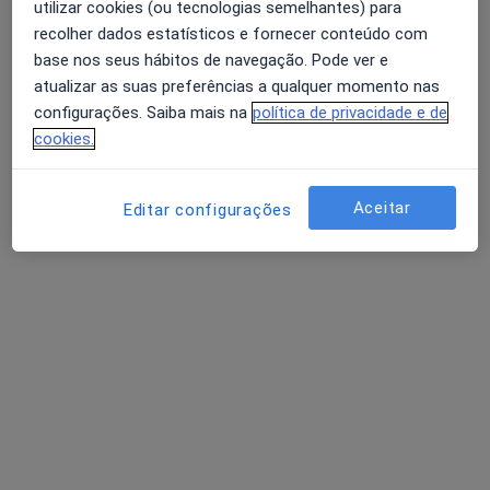
utilizar cookies (ou tecnologias semelhantes) para
recolher dados estatísticos e fornecer conteúdo com
base nos seus hábitos de navegação. Pode ver e
atualizar as suas preferências a qualquer momento nas
configurações. Saiba mais na
política de privacidade e de
cookies.
Dr. Miguel Afonso
Aceitar
Clínico geral
Editar configurações
Avenida Luís Bívar 93D, Lisboa
•
Mapa
Gastroclinic
Colonoscopia total com remoção de pólipos
Preço não disponível
Esse especialista não oferece agendamento online para esse endereço.
Solicite um atendimento