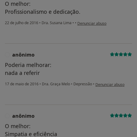
O melhor:
Profissionalismo e dedicação.
na opinião do utilizador paciente
22 de julho de 2016
•
Dra. Susana Lima
•
•
Denunciar abuso
anônimo
A
Poderia melhorar:
nada a referir
na opinião do utilizador
17 de maio de 2016
•
Dra. Graça Melo
•
Depressão
•
Denunciar abuso
anônimo
A
O melhor:
Simpatia e eficiência