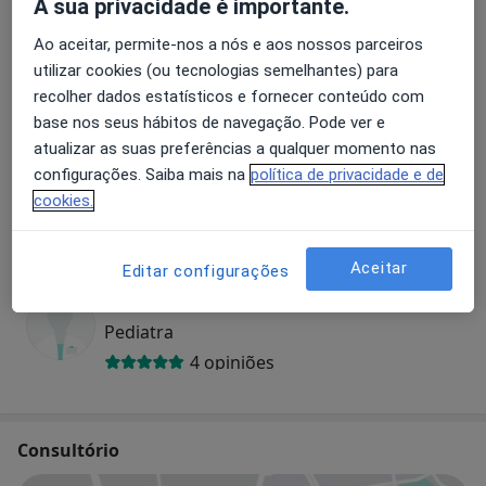
A sua privacidade é importante.
Especialistas
Verificar meu plano de sáude
Ao aceitar, permite-nos a nós e aos nossos parceiros
utilizar cookies (ou tecnologias semelhantes) para
Pediatra
recolher dados estatísticos e fornecer conteúdo com
base nos seus hábitos de navegação. Pode ver e
atualizar as suas preferências a qualquer momento nas
configurações. Saiba mais na
política de privacidade e de
Dra. Ana Luísa Leite
cookies.
Pediatra
1 opinião
Aceitar
Editar configurações
Dra. Susana Lima
Pediatra
4 opiniões
Consultório