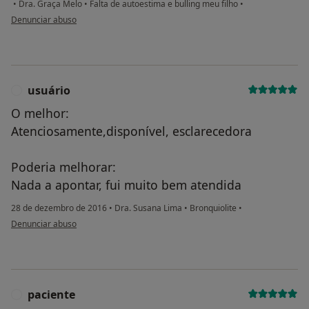
•
Dra. Graça Melo
•
Falta de autoestima e bulling meu filho
•
na opinião do utilizador Conta eliminada
Denunciar abuso
usuário
U
O melhor:
Atenciosamente,disponível, esclarecedora
Poderia melhorar:
Nada a apontar, fui muito bem atendida
28 de dezembro de 2016
•
Dra. Susana Lima
•
Bronquiolite
•
na opinião do utilizador usuário
Denunciar abuso
paciente
P