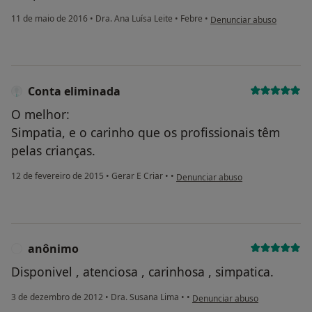
na opinião do utilizador 
11 de maio de 2016
•
Dra. Ana Luísa Leite
•
Febre
•
Denunciar abuso
Conta eliminada
O melhor:
Simpatia, e o carinho que os profissionais têm
pelas crianças.
na opinião do utilizador Conta elim
12 de fevereiro de 2015
•
Gerar E Criar
•
•
Denunciar abuso
anônimo
A
Disponivel , atenciosa , carinhosa , simpatica.
na opinião do utilizador anôni
3 de dezembro de 2012
•
Dra. Susana Lima
•
•
Denunciar abuso