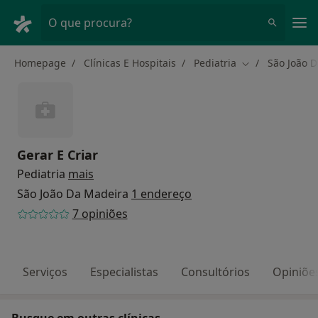
Men
O que procura?
Homepage
Clínicas E Hospitais
Pediatria
São João 
Mudar de cidad
Gerar E Criar
Pediatria
mais
São João Da Madeira
1 endereço
7 opiniões
Serviços
Especialistas
Consultórios
Opiniõe
Busque em outras clínicas