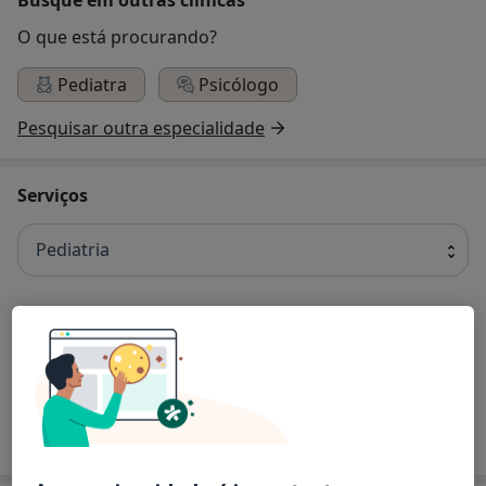
O que está procurando?
Pediatra
Psicólogo
Pesquisar outra especialidade
Serviços
Pediatria
Primeira consulta Pediatria
Como mostramos os preços?