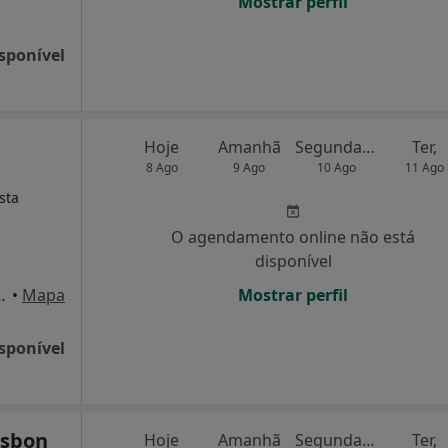
Mostrar perfil
sponível
e
Hoje
Amanhã
Segunda-feira
Ter,
8 Ago
9 Ago
10 Ago
11 Ago
sta
O agendamento online não está
disponível
to Superior Técnico), Lisboa
•
Mapa
Mostrar perfil
sponível
isbon
Hoje
Amanhã
Segunda-feira
Ter,