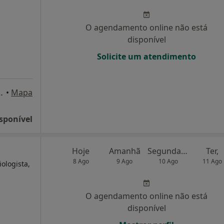
O agendamento online não está
disponível
Solicite um atendimento
to Superior Técnico), Lisboa
•
Mapa
sponível
Hoje
Amanhã
Segunda-feira
Ter,
8 Ago
9 Ago
10 Ago
11 Ago
ologista,
O agendamento online não está
disponível