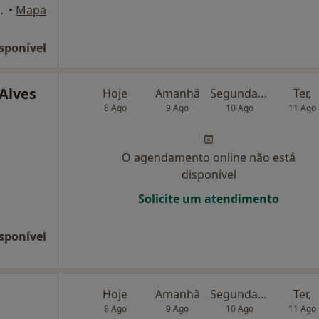
 2, Mem Martins
•
Mapa
sponível
 Alves
Hoje
Amanhã
Segunda-feira
Ter,
8 Ago
9 Ago
10 Ago
11 Ago
O agendamento online não está
disponível
Solicite um atendimento
sponível
Hoje
Amanhã
Segunda-feira
Ter,
8 Ago
9 Ago
10 Ago
11 Ago