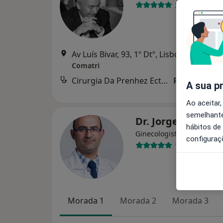
3 opiniões
Av Luís Bivar, 93, 1º Dtº, Lisboa
•
Mapa
Comatri
Cirurgia Da Prenhez Ectopica
Preço não di
A sua p
Ao aceitar,
semelhante
Dr. Jorge Costa
hábitos de
Ginecologista
configuraç
1 opinião
Morada 1
Morada 2
Morada 3