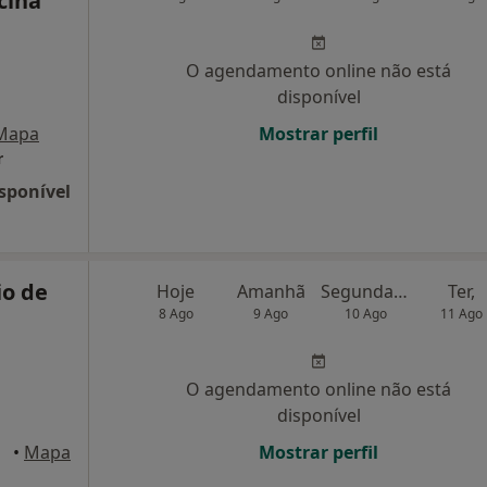
cina
O agendamento online não está
disponível
Mapa
Mostrar perfil
r
sponível
io de
Hoje
Amanhã
Segunda-feira
Ter,
8 Ago
9 Ago
10 Ago
11 Ago
O agendamento online não está
disponível
ouro
•
Mapa
Mostrar perfil