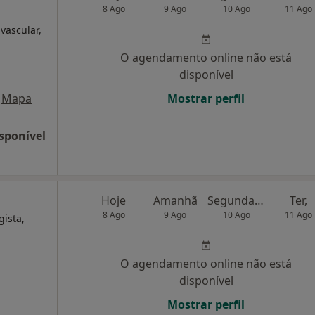
8 Ago
9 Ago
10 Ago
11 Ago
 vascular,
O agendamento online não está
disponível
Mapa
Mostrar perfil
sponível
Hoje
Amanhã
Segunda-feira
Ter,
8 Ago
9 Ago
10 Ago
11 Ago
gista,
O agendamento online não está
disponível
Mostrar perfil