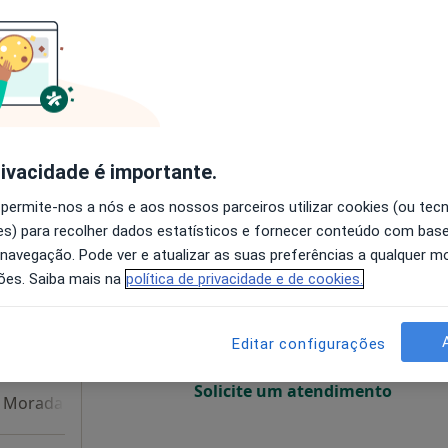
O agendamento online não está
disponível
Solicite um atendimento
sponível
rivacidade é importante.
 permite-nos a nós e aos nossos parceiros utilizar cookies (ou tec
s) para recolher dados estatísticos e fornecer conteúdo com bas
Hoje
Amanhã
Segunda-feira
Ter,
 navegação. Pode ver e atualizar as suas preferências a qualquer 
8 Ago
9 Ago
10 Ago
11 Ago
ões. Saiba mais na
política de privacidade e de cookies.
O agendamento online não está
Editar configurações
disponível
Solicite um atendimento
Morada 4