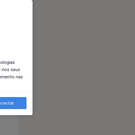
nologias
e nos seus
Qua
Qui,
Sex,
momento nas
12 Ago
13 Ago
14 Ago
Aceitar