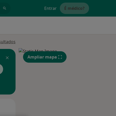
Entrar
É médico?
sultados
Ampliar mapa
Qua
Qui,
Sex,
12 Ago
13 Ago
14 Ago