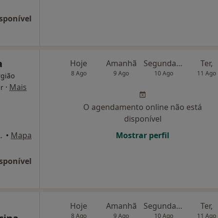
sponível
a
Hoje
Amanhã
Segunda-feira
Ter,
8 Ago
9 Ago
10 Ago
11 Ago
rgião
·
Mais
ar
O agendamento online não está
disponível
 2, Mem Martins
•
Mapa
Mostrar perfil
sponível
Hoje
Amanhã
Segunda-feira
Ter,
8 Ago
9 Ago
10 Ago
11 Ago