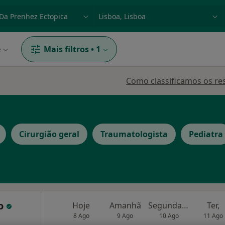
dade, doença ou nome
p. ex. Lisboa
e
Mais filtros
•
1
Como classificamos os re
Cirurgião geral
Traumatologista
Pediatra
no
Hoje
Amanhã
Segunda-feira
Ter,
8 Ago
9 Ago
10 Ago
11 Ago