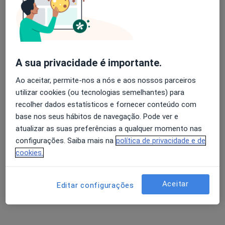
Adelino Dias Arêde
Avaliação dos usuários: 4,6 na Play Store e 4,2 na
Oftalmologista
Apple
Viseu
A sua privacidade é importante.
Ao aceitar, permite-nos a nós e aos nossos parceiros
Adília J Silva Gomes
utilizar cookies (ou tecnologias semelhantes) para
recolher dados estatísticos e fornecer conteúdo com
Oftalmologista
base nos seus hábitos de navegação. Pode ver e
Estarreja
atualizar as suas preferências a qualquer momento nas
configurações. Saiba mais na
política de privacidade e de
Alberto Marinho Leite
cookies.
Oftalmologista
Porto
Aceitar
Editar configurações
Alcina M Pinho Toscano