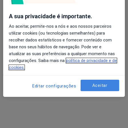
Dr. José Bravo Pimentão
A sua privacidade é importante.
Reumatologista
Ao aceitar, permite-nos a nós e aos nossos parceiros
Avenida António Augusto de Aguiar 24, 6º Esq, Lisboa
•
Mapa
utilizar cookies (ou tecnologias semelhantes) para
Clínica Coração de Jesus
recolher dados estatísticos e fornecer conteúdo com
Artrocentese Do Tornozelo
Preço não disponível
base nos seus hábitos de navegação. Pode ver e
atualizar as suas preferências a qualquer momento nas
Esse especialista não oferece agendamento online para esse endereço.
configurações. Saiba mais na
política de privacidade e de
Solicite um atendimento
cookies.
Aceitar
Editar configurações