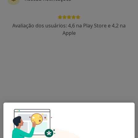
Dr. Antonio Vilar
Avaliação dos usuários: 4,6 na Play Store e 4,2 na
Reumatologista
Apple
Av antonio augusto aguiar 21 rc, Lisboa
•
Mapa
The Clinic
Artrocentese Do Tornozelo
desde 50 €
Esse especialista não oferece agendamento online para esse endereço.
Solicite um atendimento