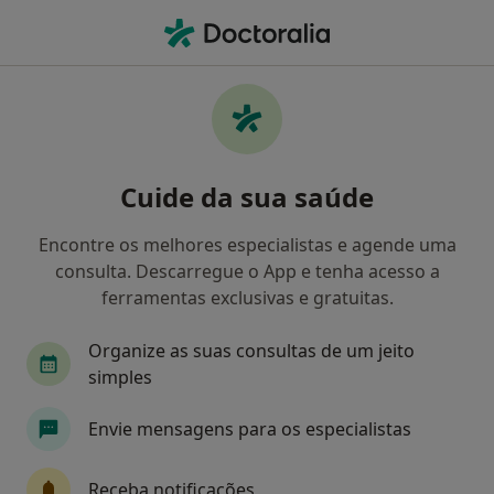
Men
Artrocentese Do Tornozelo • Lisboa, Lisboa
Filters
• 1
Mapa
Artrocentese Do Tornozelo, Lisboa
Cuide da sua saúde
Como classificamos os resultados
Encontre os melhores especialistas e agende uma
consulta. Descarregue o App e tenha acesso a
Qual é a especialização que procura?
ferramentas exclusivas e gratuitas.
Traumatologista
Cirurgião geral
Oftalmo
Organize as suas consultas de um jeito
simples
Envie mensagens para os especialistas
Receba notificações